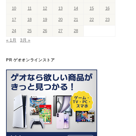
k
C
10
11
12
13
14
15
16
h
a
17
18
19
20
21
22
23
n
24
25
26
27
28
n
« 1月
3月 »
el
PR ゲオオンラインストア