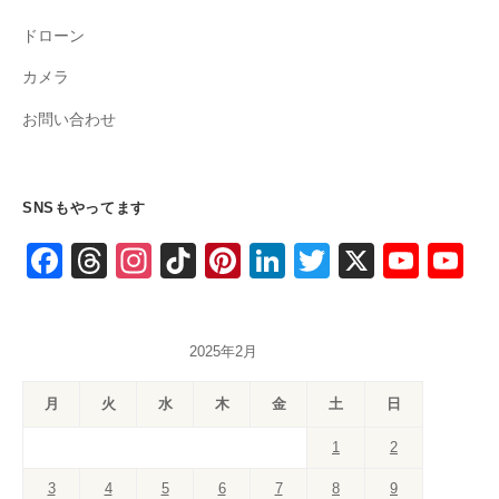
ドローン
カメラ
お問い合わせ
SNSもやってます
F
T
In
Ti
Pi
Li
T
X
Y
Y
a
hr
st
k
nt
n
wi
o
o
c
e
a
T
er
k
tt
u
u
2025年2月
e
a
gr
o
e
e
er
T
T
b
d
a
k
st
dI
u
u
月
火
水
木
金
土
日
o
s
m
n
b
b
1
2
o
e
e
3
4
5
6
7
8
9