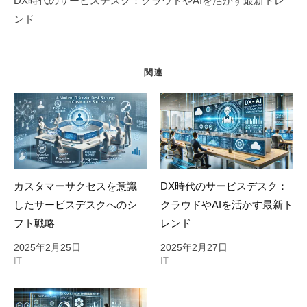
DX時代のサービスデスク：クラウドやAIを活かす最新トレ
シ
ンド
ョ
ン
関連
カスタマーサクセスを意識
DX時代のサービスデスク：
したサービスデスクへのシ
クラウドやAIを活かす最新ト
フト戦略
レンド
2025年2月25日
2025年2月27日
IT
IT