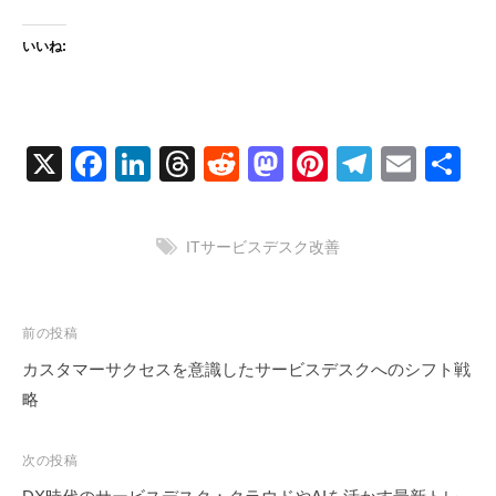
いいね:
X
F
Li
T
R
M
Pi
T
E
共
a
n
hr
e
a
nt
el
m
有
c
k
e
d
st
er
e
ail
ITサービスデスク改善
e
e
a
di
o
e
gr
b
dI
d
t
d
st
a
o
n
s
o
m
投
前の投稿
稿
o
n
カスタマーサクセスを意識したサービスデスクへのシフト戦
ナ
略
k
ビ
ゲ
次の投稿
ー