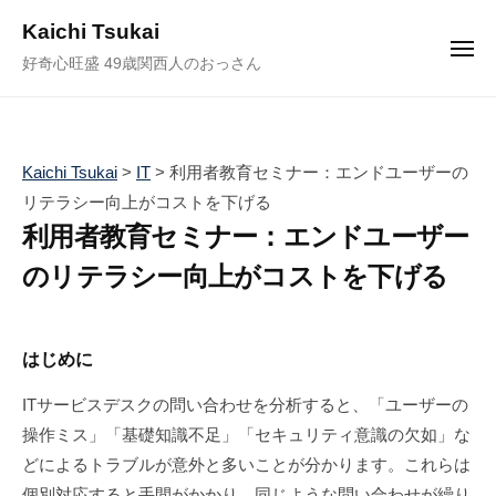
ュ
コ
ー
Kaichi Tsukai
ン
メ
好奇心旺盛 49歳関西人のおっさん
ニ
テ
ュ
ー
ン
ツ
へ
Kaichi Tsukai
>
IT
>
利用者教育セミナー：エンドユーザーの
ス
リテラシー向上がコストを下げる
キ
利用者教育セミナー：エンドユーザー
ッ
のリテラシー向上がコストを下げる
プ
2
b
/
0
y
0
はじめに
2
塚
件
5
井
の
ITサービスデスクの問い合わせを分析すると、「ユーザーの
年
海
コ
操作ミス」「基礎知識不足」「セキュリティ意識の欠如」な
2
地
メ
どによるトラブルが意外と多いことが分かります。これらは
月
ン
個別対応すると手間がかかり、同じような問い合わせが繰り