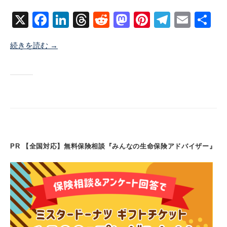
月
ン
X
F
Li
T
R
M
Pi
T
E
共
2
ト
1
a
n
hr
e
a
nt
el
m
有
日
続きを読む →
c
k
e
d
st
er
e
ail
e
e
a
di
o
e
gr
b
dI
d
t
d
st
a
o
n
s
o
m
o
n
k
PR 【全国対応】無料保険相談『みんなの生命保険アドバイザー』