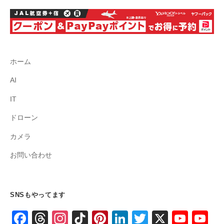
ホーム
AI
IT
ドローン
カメラ
お問い合わせ
SNSもやってます
F
T
In
Ti
Pi
Li
T
X
Y
Y