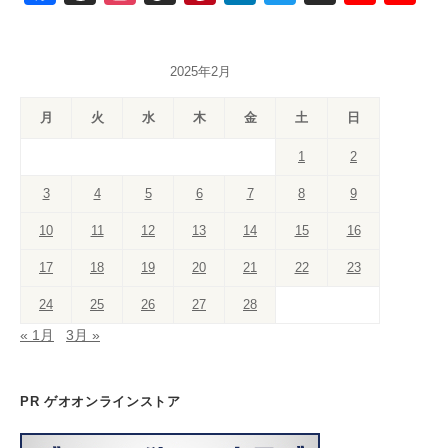
a
hr
st
k
nt
n
wi
o
o
c
e
a
T
er
k
tt
u
u
2025年2月
e
a
gr
o
e
e
er
T
T
b
d
a
k
st
dI
u
u
月
火
水
木
金
土
日
o
s
m
n
b
b
1
2
o
e
e
3
4
5
6
7
8
9
k
C
10
11
12
13
14
15
16
h
a
17
18
19
20
21
22
23
n
24
25
26
27
28
n
« 1月
3月 »
el
PR ゲオオンラインストア