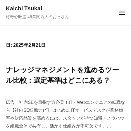
ュ
コ
ー
Kaichi Tsukai
ン
メ
好奇心旺盛 49歳関西人のおっさん
ニ
テ
ュ
ー
ン
ツ
へ
日:
2025年2月21日
ス
キ
ッ
ナレッジマネジメントを進めるツー
プ
ル比較：選定基準はどこにある？
2
b
/
0
y
0
広告 社内SEを目指す方必見！IT・Webエンジニアの転職な
2
塚
件
ら【社内SE転職ナビ】 はじめに ITサービスデスクが業務効
5
井
の
率や対応品質を高めるには、スタッフが持つ知識・ノウハウ
年
海
コ
を組織全体で共有し、活かす仕組みが不可欠です。…
2
地
メ