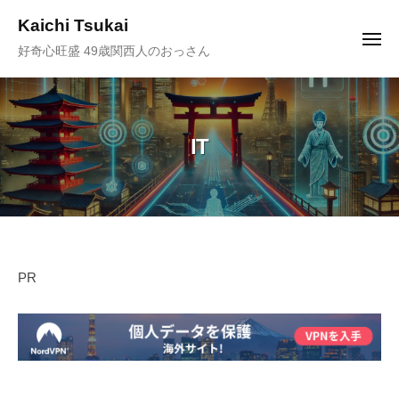
ュ
コ
ー
Kaichi Tsukai
ン
メ
好奇心旺盛 49歳関西人のおっさん
ニ
テ
ュ
ー
ン
ツ
へ
IT
ス
キ
ッ
プ
IT
PR
2026
by
年
塚
1
井
月
海