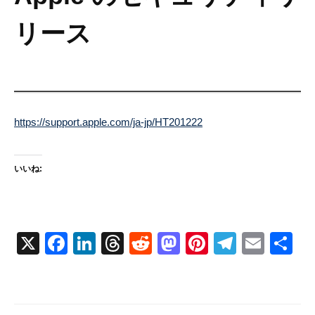
リース
https://support.apple.com/ja-jp/HT201222
いいね:
X
F
Li
T
R
M
Pi
T
E
共
a
n
hr
e
a
nt
el
m
有
c
k
e
d
st
er
e
ail
e
e
a
di
o
e
gr