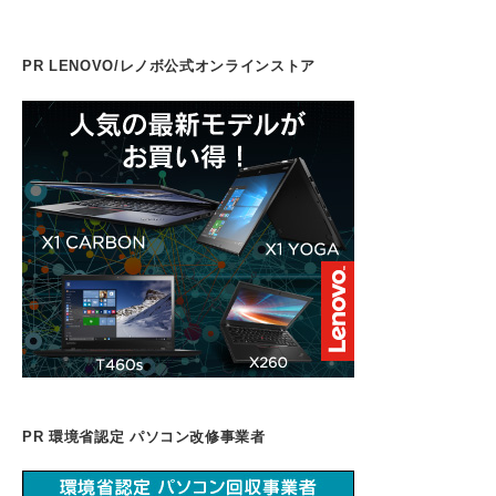
b
dI
d
t
d
st
a
o
n
s
o
m
PR LENOVO/レノボ公式オンラインストア
o
n
k
PR 環境省認定 パソコン改修事業者