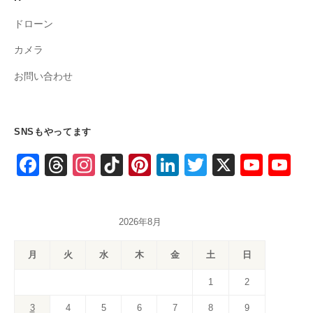
ドローン
カメラ
お問い合わせ
SNSもやってます
F
T
In
Ti
Pi
Li
T
X
Y
Y
a
hr
st
k
nt
n
wi
o
o
c
e
a
T
er
k
tt
u
u
2026年8月
e
a
gr
o
e
e
er
T
T
b
d
a
k
st
dI
u
u
月
火
水
木
金
土
日
o
s
m
n
b
b
1
2
o
e
e
3
4
5
6
7
8
9