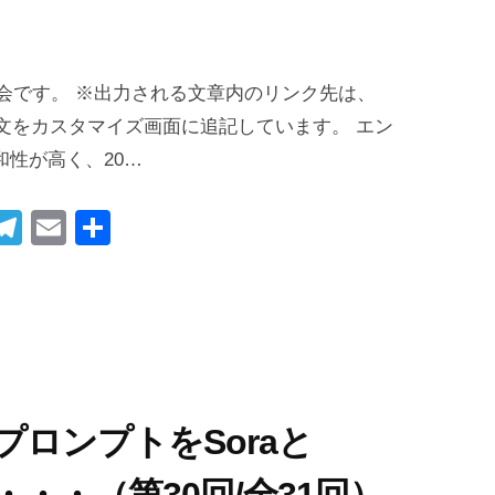
I社会です。 ※出力される文章内のリンク先は、
の文をカスタマイズ画面に追記しています。 エン
和性が高く、20…
i
T
E
共
t
el
m
有
r
e
ail
gr
t
a
m
つのプロンプトをSoraと