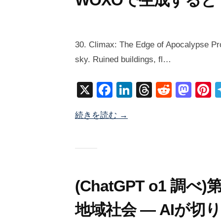
WOXOで生成すると・
2
b
/
0
y
0
30. Climax: The Edge of Apocalypse Pr
2
塚
件
sky. Ruined buildings, fl…
5
井
の
年
海
コ
X
F
Li
T
R
M
P
1
地
メ
a
n
hr
e
a
n
月
ン
続きを読む →
c
k
e
d
st
e
3
ト
0
e
e
a
di
o
e
日
b
dI
d
t
d
s
o
n
s
o
o
n
(ChatGPT o1 調
k
地域社会 — AIが