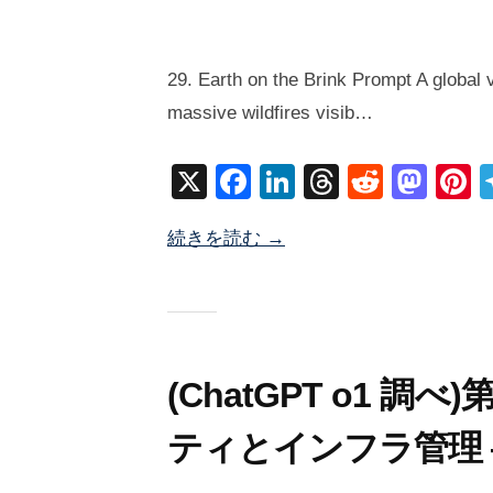
2
b
/
0
y
0
29. Earth on the Brink Prompt A global 
2
塚
件
massive wildfires visib…
5
井
の
年
海
コ
X
F
Li
T
R
M
P
1
地
メ
a
n
hr
e
a
n
月
ン
続きを読む →
c
k
e
d
st
e
2
ト
9
e
e
a
di
o
e
日
b
dI
d
t
d
s
o
n
s
o
o
n
(ChatGPT o1 調
k
ティとインフラ管理 