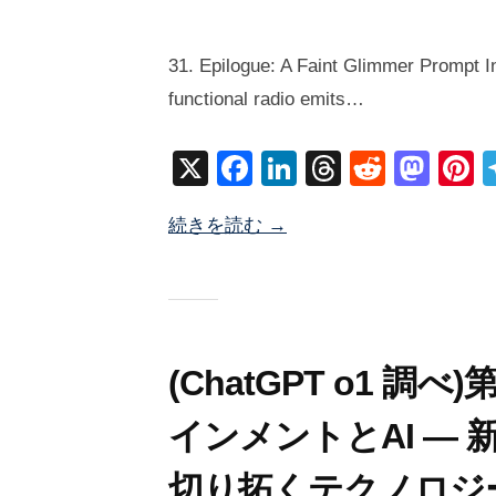
2
b
/
0
y
0
31. Epilogue: A Faint Glimmer Prompt In
2
塚
件
functional radio emits…
5
井
の
年
海
コ
X
F
Li
T
R
M
P
1
地
メ
a
n
hr
e
a
n
月
ン
続きを読む →
c
k
e
d
st
e
3
ト
1
e
e
a
di
o
e
日
b
dI
d
t
d
s
o
n
s
o
o
n
(ChatGPT o1 調
k
インメントとAI —
切り拓くテクノロジ