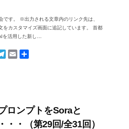
I社会です。 ※出力される文章内のリンク先は、
の文をカスタマイズ画面に追記しています。 首都
Iを活用した新し…
i
T
E
共
t
el
m
有
r
e
ail
gr
t
a
m
つのプロンプトをSoraと
・・（第29回/全31回）