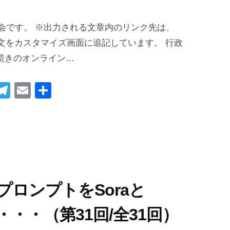
I社会です。 ※出力される文章内のリンク先は、
の文をカスタマイズ画面に追記しています。 行政
続きのオンライン…
i
T
E
共
t
el
m
有
r
e
ail
gr
t
a
m
つのプロンプトをSoraと
・・（第31回/全31回）