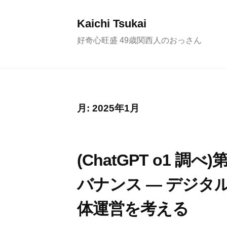
コ
ン
Kaichi Tsukai
テ
好奇心旺盛 49歳関西人のおっさん
ン
ツ
へ
ス
月:
2025年1月
キ
ッ
プ
(ChatGPT o1 調
バナンス — デジタ
体運営を考える