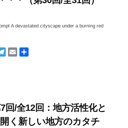
・・（第30回/全31回）
ompt A devastated cityscape under a burning red
i
T
E
共
t
el
m
有
r
e
ail
gr
t
a
m
べ)第7回/全12回：地方活性化と
切り開く新しい地方のカタチ