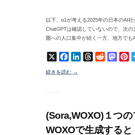
2
b
/
0
y
0
以下、o1が考える2025年の日本のA
2
塚
件
ChatGPTは確認していないので、次
5
井
の
圏への人口集中が続く一方、地方でもA
年
海
コ
1
地
メ
X
F
Li
T
R
M
P
月
ン
a
n
hr
e
a
n
2
ト
続きを読む →
c
k
e
d
st
e
9
日
e
e
a
di
o
e
b
dI
d
t
d
s
o
n
s
o
o
n
(Sora,WOXO)１
k
WOXOで生成すると・