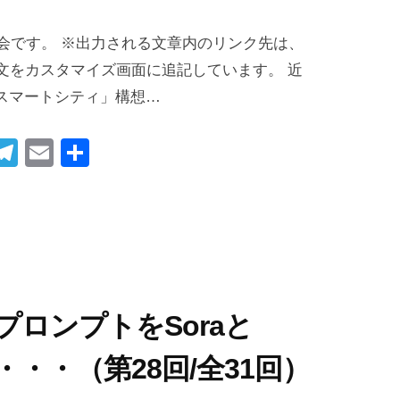
I社会です。 ※出力される文章内のリンク先は、
の文をカスタマイズ画面に追記しています。 近
スマートシティ」構想…
i
T
E
共
t
el
m
有
r
e
ail
gr
t
a
m
つのプロンプトをSoraと
・・（第28回/全31回）