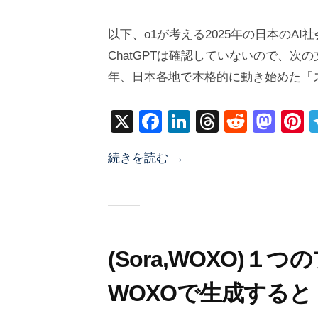
2
b
/
0
y
0
以下、o1が考える2025年の日本のA
2
塚
件
ChatGPTは確認していないので、次
5
井
の
年、日本各地で本格的に動き始めた「
年
海
コ
1
地
メ
X
F
Li
T
R
M
P
月
ン
a
n
hr
e
a
n
2
ト
続きを読む →
c
k
e
d
st
e
8
日
e
e
a
di
o
e
b
dI
d
t
d
s
o
n
s
o
o
n
(Sora,WOXO)１
k
WOXOで生成すると・