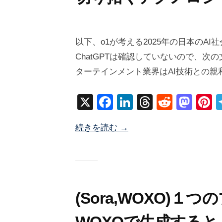
2
b
/
0
y
0
以下、o1が考える2025年の日本のA
2
塚
件
ChatGPTは確認していないので、次
5
井
の
ターテインメント業界はAI技術との親
年
海
コ
1
地
メ
X
F
Li
T
R
M
P
月
ン
a
n
hr
e
a
n
3
ト
続きを読む →
c
k
e
d
st
e
0
日
e
e
a
di
o
e
b
dI
d
t
d
s
o
n
s
o
o
n
(Sora,WOXO)１
k