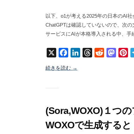
2
b
/
0
y
0
以下、o1が考える2025年の日本のA
2
塚
件
ChatGPTは確認していないので、次
5
井
の
サービスにAIが本格導入される中、手
年
海
コ
1
地
メ
X
F
Li
T
R
M
P
月
ン
a
n
hr
e
a
n
3
ト
続きを読む →
c
k
e
d
st
e
1
日
e
e
a
di
o
e
b
dI
d
t
d
s
o
n
s
o
o
n
(Sora,WOXO)１
k
WOXOで生成すると・