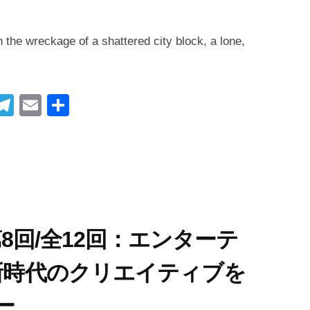
 the wreckage of a shattered city block, a lone,
i
T
E
共
t
el
m
有
r
e
ail
gr
t
a
m
べ)第8回/全12回：エンターテ
 新時代のクリエイティブを
ー