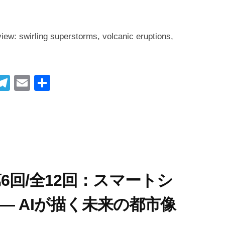
view: swirling superstorms, volcanic eruptions,
i
T
E
共
t
el
m
有
r
e
ail
gr
t
a
m
べ)第6回/全12回：スマートシ
— AIが描く未来の都市像