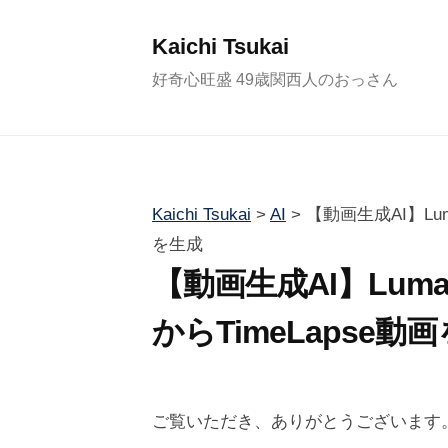
コ
ン
Kaichi Tsukai
テ
好奇心旺盛 49歳関西人のおっさん
ン
ツ
へ
ス
Kaichi Tsukai
>
AI
>
【動画生成AI】Luma
キ
を生成
ッ
【動画生成AI】Luma 
プ
からTimeLapse動
2
b
/
0
y
0
ご覧いただき、ありがとうございます
2
塚
件