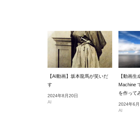
ゲ
ー
シ
ョ
ン
【AI動画】坂本龍馬が笑いだ
【動画生成A
す
Machi
を作って
2024年8月20日
AI
2024年6月
AI