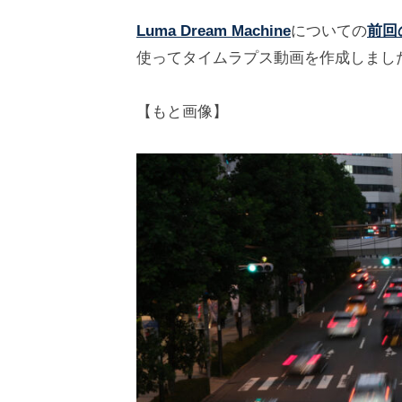
4
井
の
Luma Dream Machine
についての
前回
年
海
コ
使ってタイムラプス動画を作成しまし
8
地
メ
月
ン
1
ト
【もと画像】
2
日