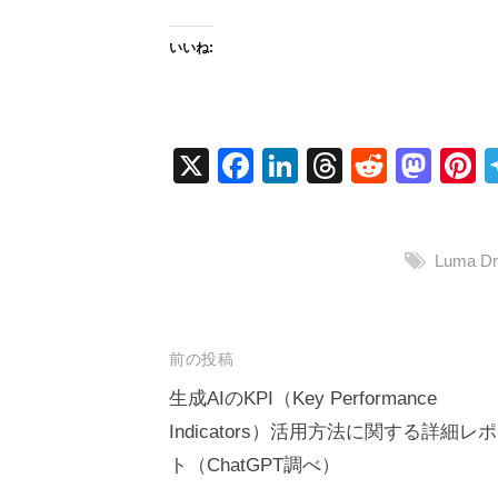
いいね:
X
F
Li
T
R
M
P
a
n
hr
e
a
n
c
k
e
d
st
e
Luma D
e
e
a
di
o
e
b
dI
d
t
d
s
o
n
s
o
投
前の投稿
o
n
稿
生成AIのKPI（Key Performance
k
Indicators）活用方法に関する詳細レ
ナ
ト（ChatGPT調べ）
ビ