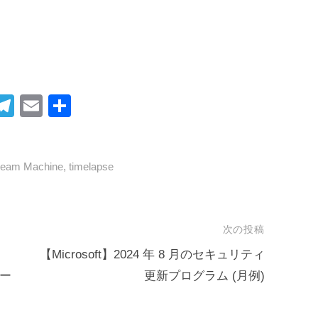
i
T
E
共
t
el
m
有
r
e
ail
ream Machine
,
timelapse
gr
t
a
m
次の投稿
【Microsoft】2024 年 8 月のセキュリティ
ポー
更新プログラム (月例)