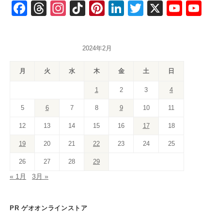
F
T
In
Ti
Pi
Li
T
X
Y
Y
a
hr
st
k
nt
n
wi
o
o
c
e
a
T
er
k
tt
u
u
2024年2月
e
a
gr
o
e
e
er
T
T
b
d
a
k
st
dI
u
u
月
火
水
木
金
土
日
o
s
m
n
b
b
1
2
3
4
o
e
e
5
6
7
8
9
10
11
k
C
12
13
14
15
16
17
18
h
a
19
20
21
22
23
24
25
n
26
27
28
29
n
« 1月
3月 »
el
PR ゲオオンラインストア