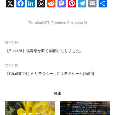
X
F
Li
T
R
M
Pi
T
E
共
a
n
hr
e
a
nt
el
m
有
c
k
e
d
st
er
e
ail
chatGPT
,
Premiere Pro
,
suno AI
e
e
a
di
o
e
gr
b
dI
d
t
d
st
a
o
n
s
o
m
投
前の投稿
稿
o
n
【Suno AI】福寿草が咲く季節になりました。
ナ
k
ビ
次の投稿
ゲ
【ChatGPT4】AIリテラシー , ITリテラシー社内教育
ー
シ
ョ
関連
ン