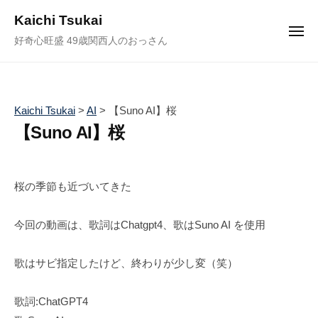
ュ
コ
ー
Kaichi Tsukai
ン
メ
好奇心旺盛 49歳関西人のおっさん
ニ
テ
ュ
ー
ン
ツ
へ
Kaichi Tsukai
>
AI
>
【Suno AI】桜
ス
【Suno AI】桜
キ
ッ
2
b
/
0
y
0
プ
桜の季節も近づいてきた
2
塚
件
4
井
の
今回の動画は、歌詞はChatgpt4、歌はSuno AI を使用
年
海
コ
2
地
メ
歌はサビ指定したけど、終わりが少し変（笑）
月
ン
1
ト
9
歌詞:ChatGPT4
日