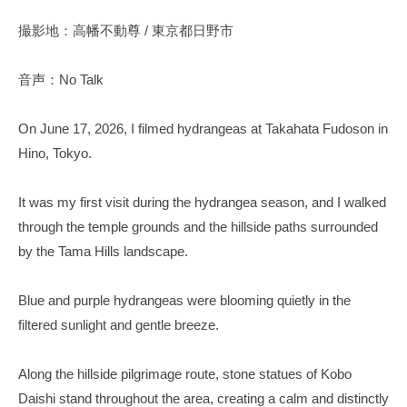
撮影地：高幡不動尊 / 東京都日野市
音声：No Talk
On June 17, 2026, I filmed hydrangeas at Takahata Fudoson in
Hino, Tokyo.
It was my first visit during the hydrangea season, and I walked
through the temple grounds and the hillside paths surrounded
by the Tama Hills landscape.
Blue and purple hydrangeas were blooming quietly in the
filtered sunlight and gentle breeze.
Along the hillside pilgrimage route, stone statues of Kobo
Daishi stand throughout the area, creating a calm and distinctly