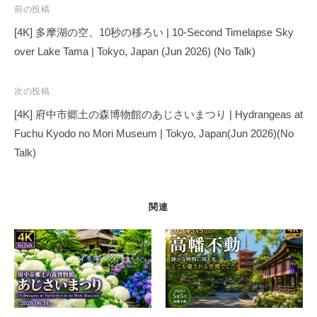
o
n
s
o
m
投
前の投稿
稿
o
n
[4K] 多摩湖の空、10秒の移ろい | 10-Second Timelapse Sky
ナ
over Lake Tama | Tokyo, Japan (Jun 2026) (No Talk)
k
ビ
ゲ
次の投稿
ー
[4K] 府中市郷土の森博物館のあじさいまつり | Hydrangeas at
シ
Fuchu Kyodo no Mori Museum | Tokyo, Japan(Jun 2026)(No
ョ
Talk)
ン
関連