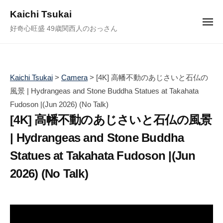
ュ
コ
ー
Kaichi Tsukai
ン
メ
好奇心旺盛 49歳関西人のおっさん
ニ
テ
ュ
ー
ン
ツ
へ
Kaichi Tsukai
>
Camera
>
[4K] 高幡不動のあじさいと石仏の
ス
風景 | Hydrangeas and Stone Buddha Statues at Takahata
キ
Fudoson |(Jun 2026) (No Talk)
ッ
[4K] 高幡不動のあじさいと石仏の風景
プ
| Hydrangeas and Stone Buddha
Statues at Takahata Fudoson |(Jun
2026) (No Talk)
2
b
0
y
2
塚