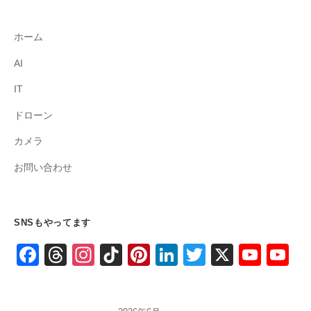
ホーム
AI
IT
ドローン
カメラ
お問い合わせ
SNSもやってます
F
T
In
Ti
Pi
Li
T
X
Y
Y
a
hr
st
k
nt
n
wi
o
o
c
e
a
T
er
k
tt
u
u