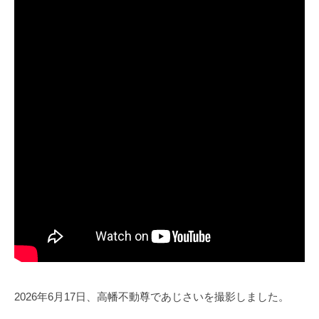
6
井
年
海
6
地
月
2
4
日
2026年6月17日、高幡不動尊であじさいを撮影しました。