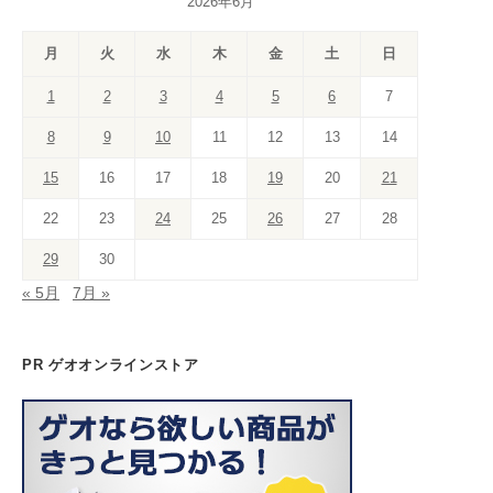
2026年6月
e
a
gr
o
e
e
er
T
T
b
d
a
k
st
dI
u
u
月
火
水
木
金
土
日
o
s
m
n
b
b
1
2
3
4
5
6
7
o
e
e
8
9
10
11
12
13
14
k
C
15
16
17
18
19
20
21
h
a
22
23
24
25
26
27
28
n
29
30
n
« 5月
7月 »
el
PR ゲオオンラインストア