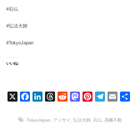
#石仏
#弘法大師
#TokyoJapan
いいね:
X
F
Li
T
R
M
Pi
T
E
共
a
n
hr
e
a
nt
el
m
有
c
k
e
d
st
er
e
ail
TokyoJapan
,
アジサイ
,
弘法大師
,
石仏
,
高幡不動
e
e
a
di
o
e
gr
b
dI
d
t
d
st
a