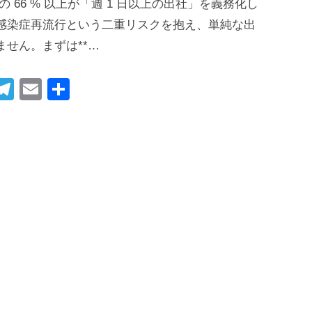
 66 % 以上が「週 1 日以上の出社」を義務化し
感染症再流行という二重リスクを抱え、単純な出
せん。まずは**…
i
T
E
共
t
el
m
有
r
e
ail
gr
t
a
m