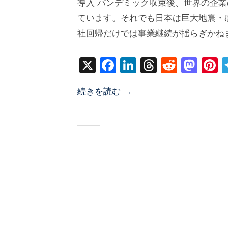
導入 パンデミック収束後、世界の企業の
2
塚
件
ています。それでも日本は巨大地震・
5
井
の
社回帰だけでは事業継続が揺らぎかねま
年
海
コ
5
地
メ
X
F
Li
T
R
M
P
月
ン
a
n
hr
e
a
n
1
ト
続きを読む →
c
k
e
d
st
e
日
e
e
a
di
o
e
b
dI
d
t
d
s
o
n
s
o
o
n
k