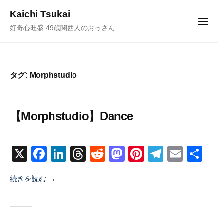
ュ
コ
ー
Kaichi Tsukai
ン
メ
好奇心旺盛 49歳関西人のおっさん
ニ
テ
ュ
ー
ン
ツ
へ
タグ:
Morphstudio
ス
キ
ッ
【Morphstudio】Dance
プ
2
b
/
0
y
0
X
F
Li
T
R
M
Pi
T
E
共
2
塚
件
a
n
hr
e
a
nt
el
m
有
4
井
の
続きを読む →
c
k
e
d
st
er
e
ail
年
海
コ
9
地
メ
e
e
a
di
o
e
gr
月
ン
b
dI
d
t
d
st
a
2
ト