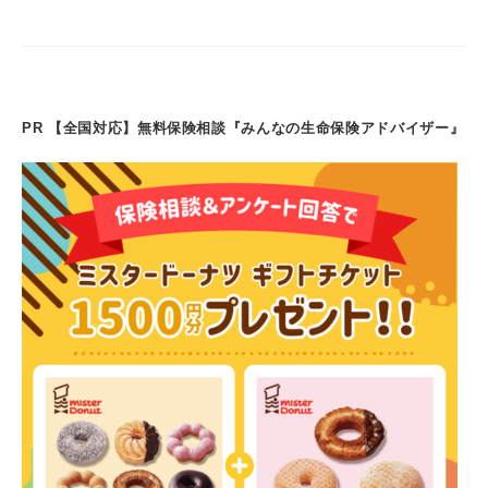
o
n
s
o
m
5
日
o
n
k
PR 【全国対応】無料保険相談『みんなの生命保険アドバイザー』