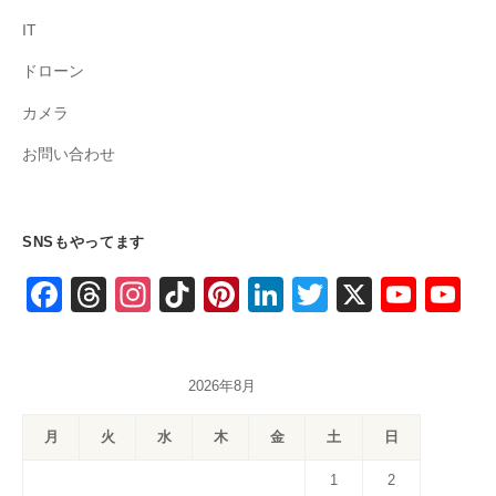
IT
ドローン
カメラ
お問い合わせ
SNSもやってます
F
T
In
Ti
Pi
Li
T
X
Y
Y
a
hr
st
k
nt
n
wi
o
o
c
e
a
T
er
k
tt
u
u
2026年8月
e
a
gr
o
e
e
er
T
T
b
d
a
k
st
dI
u
u
月
火
水
木
金
土
日
o
s
m
n
b
b
1
2