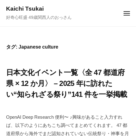
ュ
コ
ー
Kaichi Tsukai
ン
メ
好奇心旺盛 49歳関西人のおっさん
ニ
テ
ュ
ー
ン
ツ
へ
タグ:
Japanese culture
ス
キ
ッ
日本文化イベント一覧〈全 47 都道府
プ
県 × 12 か月〉 – 2025 年に訪れた
い“知られざる祭り”141 件を一挙掲載
2
b
/
0
y
0
OpenAI Deep Research 便利〜 ♪興味があること入力すれ
2
塚
件
ば、以下のようにあちこち調べてまとめてくれます。 47 都
5
井
の
道府県から海外でまだ認知されていない伝統祭り・神事を月
年
海
コ