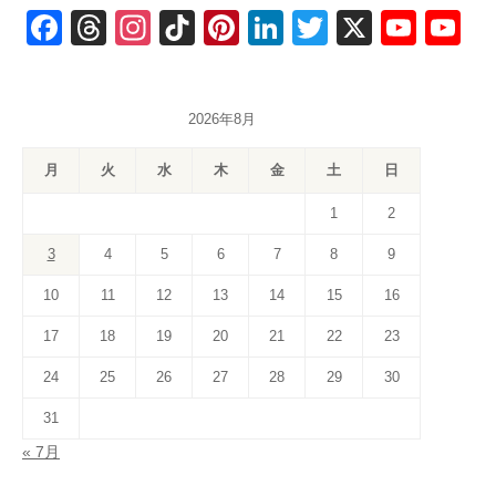
F
T
In
Ti
Pi
Li
T
X
Y
Y
a
hr
st
k
nt
n
wi
o
o
c
e
a
T
er
k
tt
u
u
2026年8月
e
a
gr
o
e
e
er
T
T
b
d
a
k
st
dI
u
u
月
火
水
木
金
土
日
o
s
m
n
b
b
1
2
o
e
e
3
4
5
6
7
8
9
k
C
10
11
12
13
14
15
16
h
a
17
18
19
20
21
22
23
n
24
25
26
27
28
29
30
n
31
el
« 7月