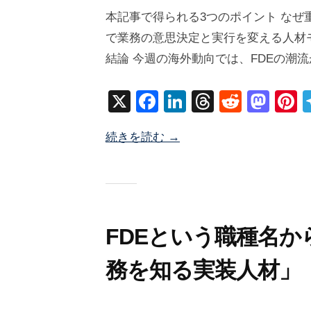
0
y
本記事で得られる3つのポイント なぜ重
2
塚
で業務の意思決定と実行を変える人材モ
6
井
結論 今週の海外動向では、FDEの潮
年
海
6
地
X
F
Li
T
R
M
P
月
a
n
hr
e
a
n
1
続きを読む →
c
k
e
d
st
e
日
e
e
a
di
o
e
b
dI
d
t
d
s
o
n
s
o
o
n
FDEという職種名
k
務を知る実装人材」
2
b