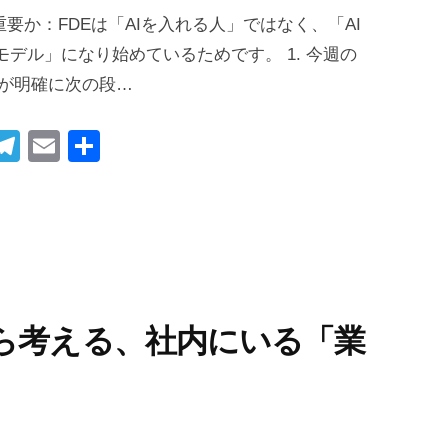
要か：FDEは「AIを入れる人」ではなく、「AI
デル」になり始めているためです。 1. 今週の
流が明確に次の段…
i
T
E
共
t
el
m
有
r
e
ail
gr
t
a
m
から考える、社内にいる「業