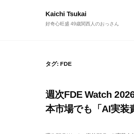
コ
ン
Kaichi Tsukai
テ
好奇心旺盛 49歳関西人のおっさん
ン
ツ
へ
ス
タグ:
FDE
キ
ッ
プ
週次FDE Watch 2
本市場でも「AI実
2
b
0
y