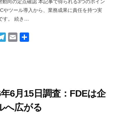
実装人材動向の定点確認 本記事で得られる3つのポイン
PoCやツール導入から、業務成果に責任を持つ実
です。 続き…
i
T
E
共
t
el
m
有
r
e
ail
gr
t
a
m
026年6月15日調査：FDEは企
ルへ広がる