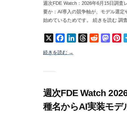
週次FDE Watch：2026年6月15
2
塚
要か：AI導入の競争軸が、モデル選定
6
井
始めているためです。 続きを読む 調
年
海
6
地
X
F
Li
T
R
M
P
月
a
n
hr
e
a
n
1
続きを読む →
c
k
e
d
st
e
5
日
e
e
a
di
o
e
b
dI
d
t
d
s
o
n
s
o
o
n
週次FDE Watch 2
k
種名からAI実装モ
2
b