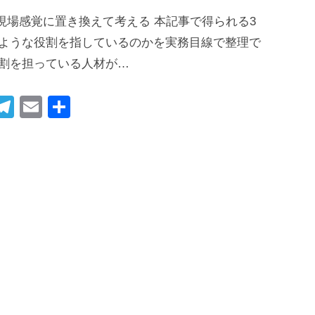
現場感覚に置き換えて考える 本記事で得られる3
のような役割を指しているのかを実務目線で整理で
役割を担っている人材が…
i
T
E
共
t
el
m
有
r
e
ail
gr
t
a
m