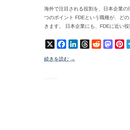
0
y
海外で注目される役割を、日本企業の
2
塚
つのポイント FDEという職種が、ど
6
井
きます。 日本企業にも、FDEに近い
年
海
6
地
X
F
Li
T
R
M
P
月
a
n
hr
e
a
n
1
続きを読む →
c
k
e
d
st
e
日
e
e
a
di
o
e
b
dI
d
t
d
s
o
n
s
o
o
n
k