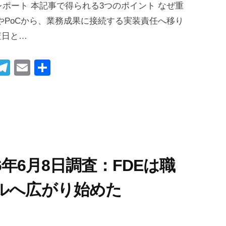
日調査レポート 本記事で得られる3つのポイント なぜ重
やPoCから、業務成果に接続する実装責任へ移り
査日と…
i
T
E
共
t
el
m
有
r
e
ail
gr
t
a
m
026年6月8日調査：FDEは職
デルへ広がり始めた