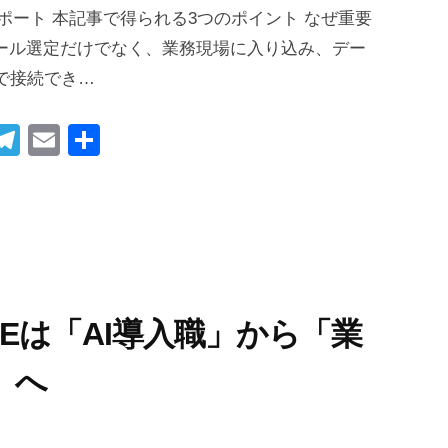
調査レポート 本記事で得られる3つのポイント なぜ重要
ツール選定だけでなく、業務現場に入り込み、デー
で接続でき…
i
T
E
共
t
el
m
有
r
e
ail
gr
t
a
m
FDEは「AI導入職」から「業
」へ