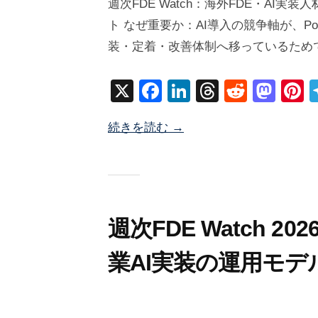
週次FDE Watch：海外FDE・AI
2
塚
ト なぜ重要か：AI導入の競争軸が、
6
井
装・定着・改善体制へ移っているため
年
海
6
地
X
F
Li
T
R
M
P
月
a
n
hr
e
a
n
2
続きを読む →
c
k
e
d
st
e
9
日
e
e
a
di
o
e
b
dI
d
t
d
s
o
n
s
o
o
n
週次FDE Watch 2
k
業AI実装の運用モデ
2
b
0
y