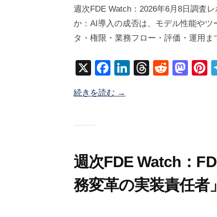
0
y
週次FDE Watch：2026年6月8日
2
塚
か：AI導入の成否は、モデル性能や
6
井
タ・権限・業務フロー・評価・運用ま
年
海
6
地
X
F
Li
T
R
M
P
月
a
n
hr
e
a
n
8
続きを読む →
c
k
e
d
st
e
日
e
e
a
di
o
e
b
dI
d
t
d
s
o
n
s
o
o
n
週次FDE Watch：
k
務変革の実装責任者
2
b