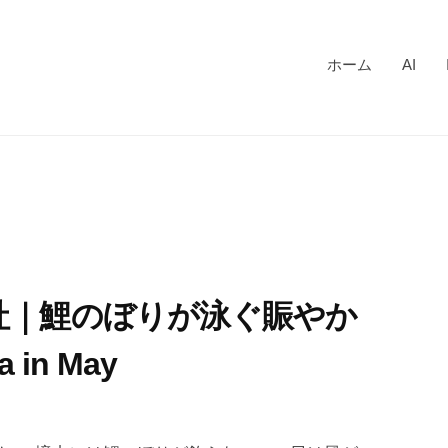
ホーム
AI
神社｜鯉のぼりが泳ぐ賑やか
a in May