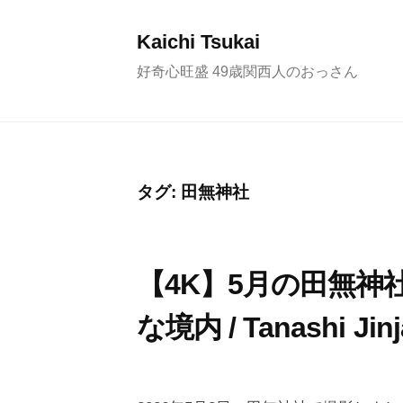
コ
ン
Kaichi Tsukai
テ
好奇心旺盛 49歳関西人のおっさん
ン
ツ
へ
ス
タグ:
田無神社
キ
ッ
プ
【4K】5月の田無
な境内 / Tanashi Jinj
2
b
0
y