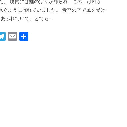
した。 境内には鯉のぼりが飾られ、この日は風が
泳ぐように揺れていました。 青空の下で風を受け
にあふれていて、とても…
i
T
E
共
t
el
m
有
r
e
ail
gr
t
a
m