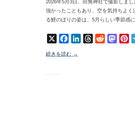
2026年5月3日、田無神社で撮影しま
2
塚
強かったこともあり、空を気持ちよく
6
井
る鯉のぼりの姿は、5月らしい季節感
年
海
5
地
X
F
Li
T
R
M
P
月
a
n
hr
e
a
n
2
続きを読む →
c
k
e
d
st
e
0
日
e
e
a
di
o
e
b
dI
d
t
d
s
o
n
s
o
o
n
k