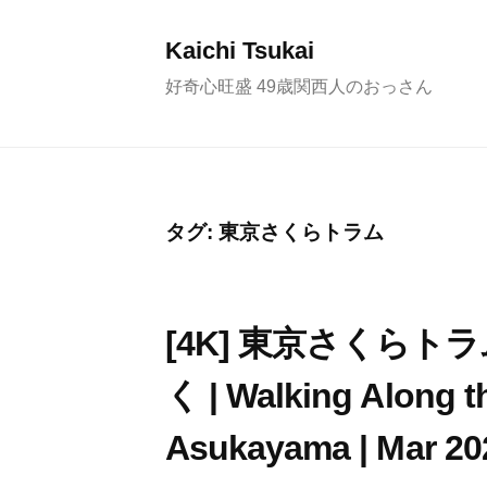
コ
ン
Kaichi Tsukai
テ
好奇心旺盛 49歳関西人のおっさん
ン
ツ
へ
ス
タグ:
東京さくらトラム
キ
ッ
プ
[4K] 東京さくら
く | Walking Along t
Asukayama | Mar 202