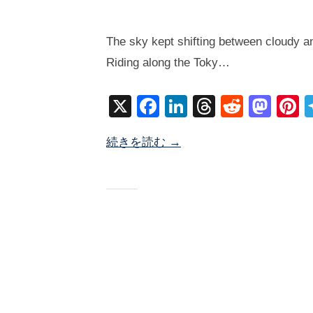
2
b
/
0
y
0
The sky kept shifting between cloudy an
2
塚
件
Riding along the Toky…
5
井
の
年
海
コ
X
F
Li
T
R
M
P
1
地
メ
a
n
hr
e
a
n
1
ン
続きを読む →
c
k
e
d
st
e
月
ト
1
e
e
a
di
o
e
4
b
dI
d
t
d
s
日
o
n
s
o
o
n
k