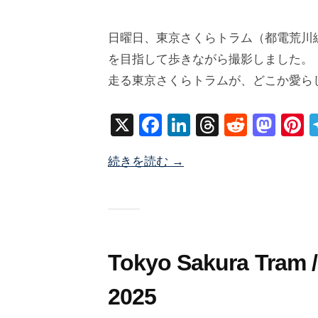
2
b
/
0
y
0
日曜日、東京さくらトラム（都電荒川
2
塚
件
を目指して歩きながら撮影しました。
6
井
の
走る東京さくらトラムが、どこか愛ら
年
海
コ
4
地
メ
X
F
Li
T
R
M
P
月
ン
a
n
hr
e
a
n
6
ト
続きを読む →
c
k
e
d
st
e
日
e
e
a
di
o
e
b
dI
d
t
d
s
o
n
s
o
o
n
Tokyo Sakura Tr
k
2025