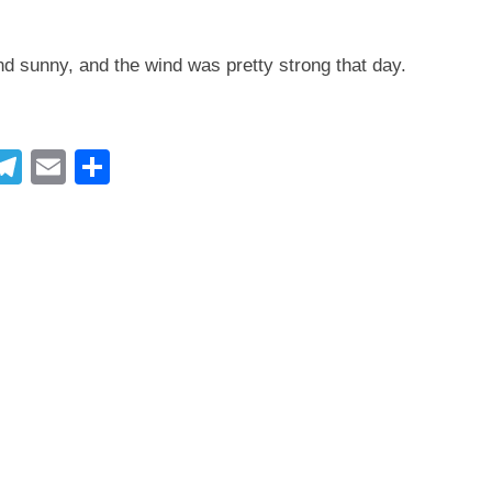
d sunny, and the wind was pretty strong that day.
i
T
E
共
t
el
m
有
r
e
ail
gr
t
a
m