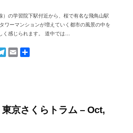
線）の学習院下駅付近から、桜で有名な飛鳥山駅
 タワーマンションが増えていく都市の風景の中を
しく感じられます。 道中では…
i
T
E
共
t
el
m
有
r
e
ail
gr
t
a
m
am / 東京さくらトラム – Oct,