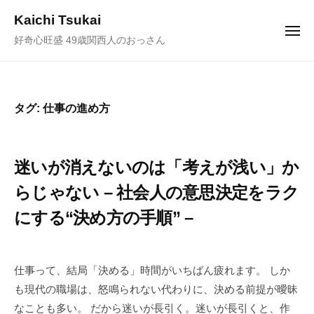
ュ
コ
ー
Kaichi Tsukai
ン
メ
好奇心旺盛 49歳関西人のおっさん
ニ
テ
ュ
ー
ン
ツ
へ
タグ:
仕事の進め方
ス
キ
ッ
迷いが消えないのは「考えが浅い」か
プ
らじゃない – 社会人の意思決定をラク
にする“決め方の手順” –
2
b
/
0
y
0
仕事って、結局「決める」時間がいちばん疲れます。 しか
2
塚
件
も現代の職場は、怒鳴られない代わりに、決める前提が曖昧
6
井
の
なことも多い。 だから迷いが長引く。迷いが長引くと、作
年
海
コ