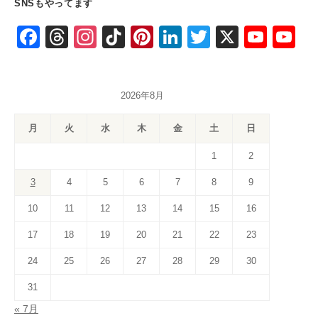
SNSもやってます
F
T
In
Ti
Pi
Li
T
X
Y
Y
a
hr
st
k
nt
n
wi
o
o
c
e
a
T
er
k
tt
u
u
2026年8月
e
a
gr
o
e
e
er
T
T
b
d
a
k
st
dI
u
u
月
火
水
木
金
土
日
o
s
m
n
b
b
1
2
o
e
e
3
4
5
6
7
8
9
k
C
10
11
12
13
14
15
16
h
a
17
18
19
20
21
22
23
n
24
25
26
27
28
29
30
n
31
el
« 7月