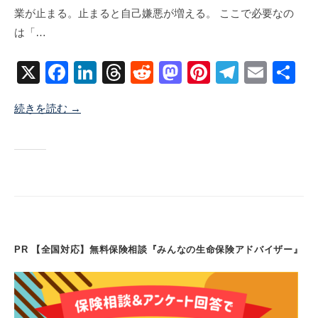
業が止まる。止まると自己嫌悪が増える。 ここで必要なの
1
地
メ
は「…
月
ン
8
ト
X
F
Li
T
R
M
Pi
T
E
共
日
a
n
hr
e
a
nt
el
m
有
続きを読む →
c
k
e
d
st
er
e
ail
e
e
a
di
o
e
gr
b
dI
d
t
d
st
a
o
n
s
o
m
o
n
k
PR 【全国対応】無料保険相談『みんなの生命保険アドバイザー』