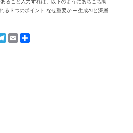
利〜 ♪興味があること入力すれば、以下のようにあちこち調
る３つのポイント なぜ重要か ─ 生成AIと深層
i
T
E
共
t
el
m
有
r
e
ail
gr
t
a
m