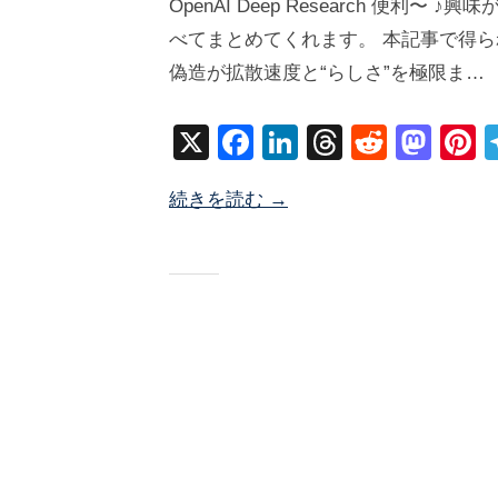
OpenAI Deep Research 便
2
塚
件
べてまとめてくれます。 本記事で得られ
5
井
の
偽造が拡散速度と“らしさ”を極限ま…
年
海
コ
6
地
メ
X
F
Li
T
R
M
P
月
ン
a
n
hr
e
a
n
4
ト
続きを読む →
c
k
e
d
st
e
日
e
e
a
di
o
e
b
dI
d
t
d
s
o
n
s
o
o
n
k