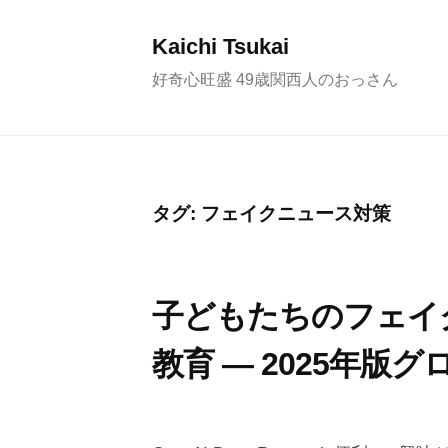
コ
ン
Kaichi Tsukai
テ
好奇心旺盛 49歳関西人のおっさん
ン
ツ
へ
ス
タグ:
フェイクニュース対策
キ
ッ
プ
子どもたちのフェイ
教育 ― 2025年版
2
b
/
0
y
0