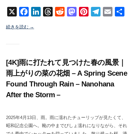
月
ン
X
F
Li
T
R
M
Pi
T
E
共
5
ト
日
a
n
hr
e
a
nt
el
m
有
続きを読む →
c
k
e
d
st
er
e
ail
e
e
a
di
o
e
gr
b
dI
d
t
d
st
a
o
n
s
o
m
[4K]雨に打たれて見つけた春の風景｜
o
n
雨上がりの菜の花畑 – A Spring Scene
k
Found Through Rain – Nanohana
After the Storm –
2
b
/
0
y
0
2025年4月13日、雨。雨に濡れたチューリップが見たくて、
2
塚
件
昭和記念公園へ。靴の中までびしょ濡れになりながら、それ
5
井
の
でも夢中でシャッターを切っていました。散り残った桜、滴