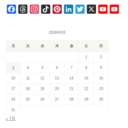
F
T
In
Ti
Pi
Li
T
X
Y
Y
a
hr
st
k
nt
n
wi
o
o
c
e
a
T
er
k
tt
u
u
2026年8月
e
a
gr
o
e
e
er
T
T
b
d
a
k
st
dI
u
u
月
火
水
木
金
土
日
o
s
m
n
b
b
1
2
o
e
e
3
4
5
6
7
8
9
k
C
10
11
12
13
14
15
16
h
a
17
18
19
20
21
22
23
n
24
25
26
27
28
29
30
n
31
el
« 7月