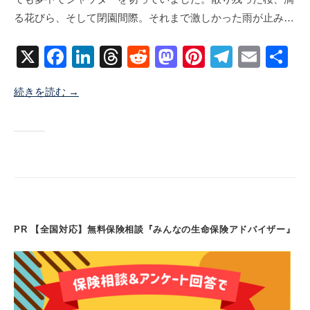
年
海
コ
る花びら、そして閉園間際。それまで激しかった雨が止み…
4
地
メ
月
ン
X
F
Li
T
R
M
Pi
T
E
共
2
ト
9
a
n
hr
e
a
nt
el
m
有
日
続きを読む →
c
k
e
d
st
er
e
ail
e
e
a
di
o
e
gr
b
dI
d
t
d
st
a
o
n
s
o
m
o
n
k
PR 【全国対応】無料保険相談『みんなの生命保険アドバイザー』