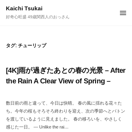
ュ
コ
ー
Kaichi Tsukai
ン
メ
好奇心旺盛 49歳関西人のおっさん
ニ
テ
ュ
ー
ン
ツ
へ
タグ:
チューリップ
ス
キ
ッ
[4K]雨が過ぎたあとの春の光景 – After
プ
the Rain A Clear View of Spring –
2
b
/
0
y
0
数日前の雨と違って、今日は快晴。 春の風に揺れる花々た
2
塚
件
ち。今年の桜もそろそろ終わりを迎え、次の季節へとバトン
5
井
の
を渡しているように見えました。 春の移ろいを、やさしく
年
海
コ
感じた一日。 — Unlike the rai…
5
地
メ