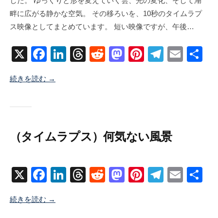
した。 ゆっくりと形を変えていく雲、光の変化、そして湖
6
井
畔に広がる静かな空気。 その移ろいを、10秒のタイムラプ
年
海
ス映像としてまとめています。 短い映像ですが、午後…
6
地
月
X
F
Li
T
R
M
Pi
T
E
共
2
1
a
n
hr
e
a
nt
el
m
有
日
続きを読む →
c
k
e
d
st
er
e
ail
e
e
a
di
o
e
gr
b
dI
d
t
d
st
a
o
n
s
o
m
（タイムラプス）何気ない風景
o
n
2
b
/
k
0
y
0
X
F
Li
T
R
M
Pi
T
E
共
2
塚
件
a
n
hr
e
a
nt
el
m
有
3
井
の
続きを読む →
c
k
e
d
st
er
e
ail
年
海
コ
1
地
メ