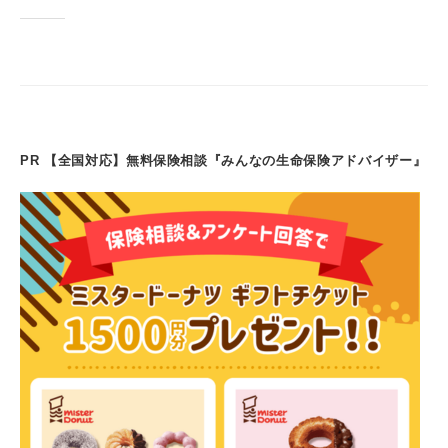
e
e
a
di
o
e
gr
2
ン
b
dI
d
t
d
st
a
月
ト
o
n
s
o
m
1
1
o
n
日
k
PR 【全国対応】無料保険相談『みんなの生命保険アドバイザー』