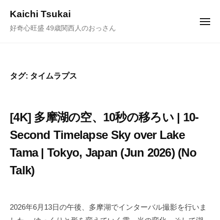
ュ
コ
ー
Kaichi Tsukai
ン
メ
好奇心旺盛 49歳関西人のおっさん
ニ
テ
ュ
ー
ン
ツ
へ
タグ:
タイムラプス
ス
キ
ッ
[4K] 多摩湖の空、10秒の移ろい | 10-
プ
Second Timelapse Sky over Lake
Tama | Tokyo, Japan (Jun 2026) (No
Talk)
2
b
0
y
2026年6月13日の午後、多摩湖でインターバル撮影を行いま
2
塚