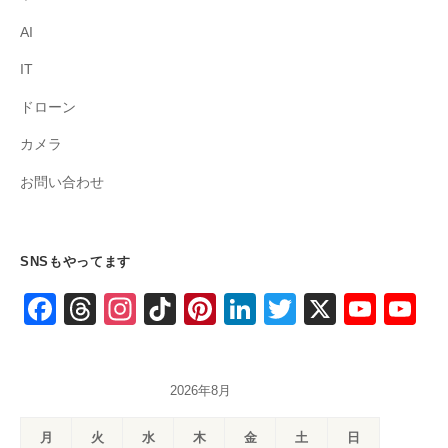
AI
IT
ドローン
カメラ
お問い合わせ
SNSもやってます
F
T
In
Ti
Pi
Li
T
X
Y
Y
a
hr
st
k
nt
n
wi
o
o
c
e
a
T
er
k
tt
u
u
2026年8月
e
a
gr
o
e
e
er
T
T
b
d
a
k
st
dI
u
u
月
火
水
木
金
土
日