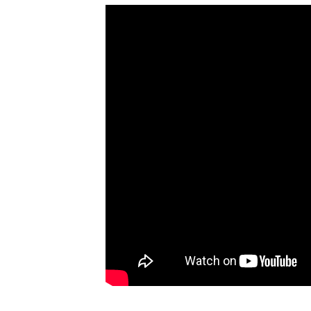
0
y
2
塚
6
井
年
海
6
地
月
1
0
日