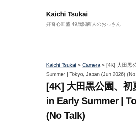
コ
ン
Kaichi Tsukai
テ
好奇心旺盛 49歳関西人のおっさん
ン
ツ
へ
ス
Kaichi Tsukai
>
Camera
>
[4K] 大田黒公
キ
Summer | Tokyo, Japan (Jun 2026) (No 
ッ
[4K] 大田黒公園、初夏の
プ
in Early Summer | T
(No Talk)
2
b