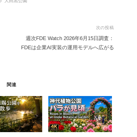
大田黒公園
gr
t
a
m
次の投稿
週次FDE Watch 2026年6月15日調査：
FDEは企業AI実装の運用モデルへ広がる
関連