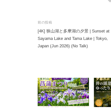
e
e
a
di
o
e
b
dI
d
t
d
s
o
n
s
o
投
前の投稿
o
n
稿
[4K] 狭山湖と多摩湖の夕景 | Sunset at
k
Sayama Lake and Tama Lake | Tokyo,
ナ
Japan (Jun 2026) (No Talk)
ビ
ゲ
ー
シ
ョ
ン