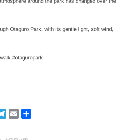
 atmosphere around the park has changed over the
ugh Otaguro Park, with its gentle light, soft wind,
 #otaguropark
i
T
E
共
t
el
m
有
r
e
ail