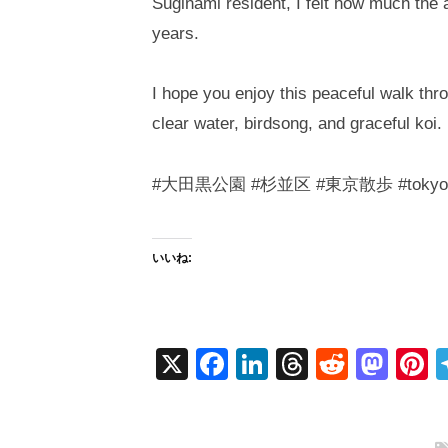
Suginami resident, I felt how much the
years.
I hope you enjoy this peaceful walk thro
clear water, birdsong, and graceful koi.
#大田黒公園 #杉並区 #東京散歩 #tokyowalk
いいね:
X
F
Li
T
R
M
P
a
n
hr
e
a
n
c
k
e
d
st
e