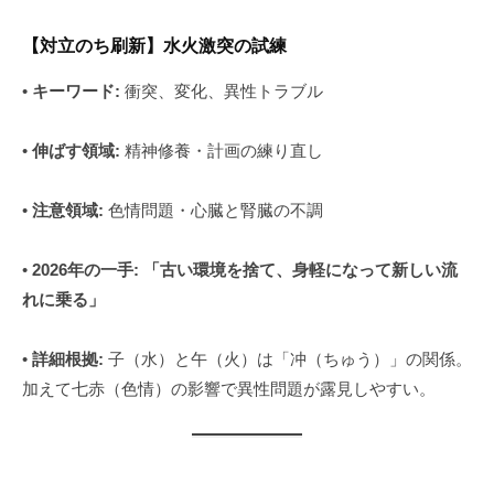
【対立のち刷新】水火激突の試練
•
キーワード:
衝突、変化、異性トラブル
•
伸ばす領域:
精神修養・計画の練り直し
•
注意領域:
色情問題・心臓と腎臓の不調
•
2026年の一手:
「古い環境を捨て、身軽になって新しい流
れに乗る」
•
詳細根拠:
子（水）と午（火）は「冲（ちゅう）」の関係。
加えて七赤（色情）の影響で異性問題が露見しやすい。