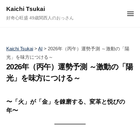
ュ
コ
ー
Kaichi Tsukai
ン
メ
好奇心旺盛 49歳関西人のおっさん
ニ
テ
ュ
ー
ン
ツ
へ
Kaichi Tsukai
>
AI
>
2026年（丙午）運勢予測 ～激動の「陽
ス
光」を味方につける～
キ
2026年（丙午）運勢予測 ～激動の「陽
ッ
光」を味方につける～
プ
2
b
/
0
y
0
〜「火」が「金」を錬磨する、変革と悦びの
2
塚
件
年〜
5
井
の
年
海
コ
1
地
メ
2
ン