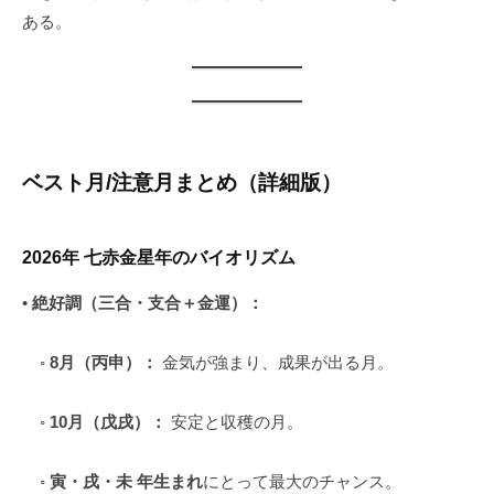
ある。
ベスト月/注意月まとめ（詳細版）
2026年 七赤金星年のバイオリズム
•
絶好調（三合・支合＋金運）：
◦
8月（丙申）：
金気が強まり、成果が出る月。
◦
10月（戊戌）：
安定と収穫の月。
◦
寅・戌・未 年生まれ
にとって最大のチャンス。