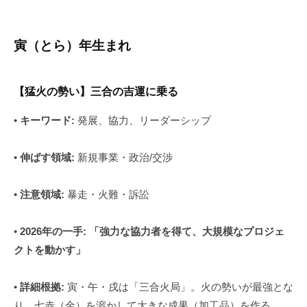
寅（とら）年生まれ
【猛火の勢い】三合の吉運に乗る
•
キーワード:
発展、協力、リーダーシップ
•
伸ばす領域:
新規事業・政治/交渉
•
注意領域:
暴走・火難・訴訟
•
2026年の一手:
「強力な協力者を得て、大規模なプロジェ
クトを動かす」
•
詳細根拠:
寅・午・戌は「三合火局」。火の勢いが最強とな
り、七赤（金）を溶かして大きな成果（加工品）を作る。