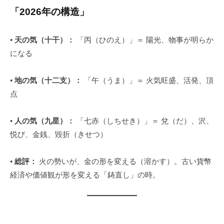
月
ト
「2026年の構造」
2
2
•
天の気（十干）：
「丙（ひのえ）」＝ 陽光、物事が明らか
日
になる
•
地の気（十二支）：
「午（うま）」＝ 火気旺盛、活発、頂
点
•
人の気（九星）：
「七赤（しちせき）」＝ 兌（だ）、沢、
悦び、金銭、毀折（きせつ）
•
総評：
火の勢いが、金の形を変える（溶かす）。古い貨幣
経済や価値観が形を変える「鋳直し」の時。