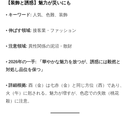
【装飾と誘惑】魅力が災いにも
•
キーワード:
人気、色難、装飾
•
伸ばす領域:
接客業・ファッション
•
注意領域:
異性関係の泥沼・散財
•
2026年の一手:
「華やかな魅力を放つが、誘惑には毅然と
対処し品位を保つ」
•
詳細根拠:
酉（金）は七赤（金）と同じ方位（西）であり、
火（午）に剋される。魅力が増すが、色恋での失敗（桃花
殺）に注意。