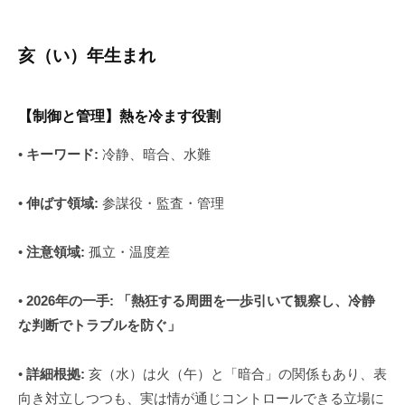
亥（い）年生まれ
【制御と管理】熱を冷ます役割
•
キーワード:
冷静、暗合、水難
•
伸ばす領域:
参謀役・監査・管理
•
注意領域:
孤立・温度差
•
2026年の一手:
「熱狂する周囲を一歩引いて観察し、冷静
な判断でトラブルを防ぐ」
•
詳細根拠:
亥（水）は火（午）と「暗合」の関係もあり、表
向き対立しつつも、実は情が通じコントロールできる立場に