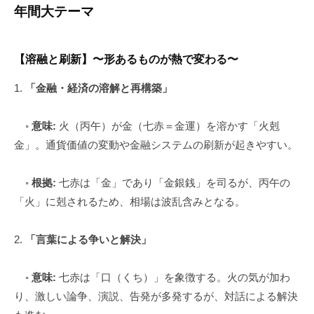
年間大テーマ
【溶融と刷新】〜形あるものが熱で変わる〜
1.
「金融・経済の溶解と再構築」
◦
意味:
火（丙午）が金（七赤＝金運）を溶かす「火剋
金」。通貨価値の変動や金融システムの刷新が起きやすい。
◦
根拠:
七赤は「金」であり「金銀銭」を司るが、丙午の
「火」に剋されるため、相場は波乱含みとなる。
2.
「言葉による争いと解決」
◦
意味:
七赤は「口（くち）」を象徴する。火の気が加わ
り、激しい論争、演説、告発が多発するが、対話による解決