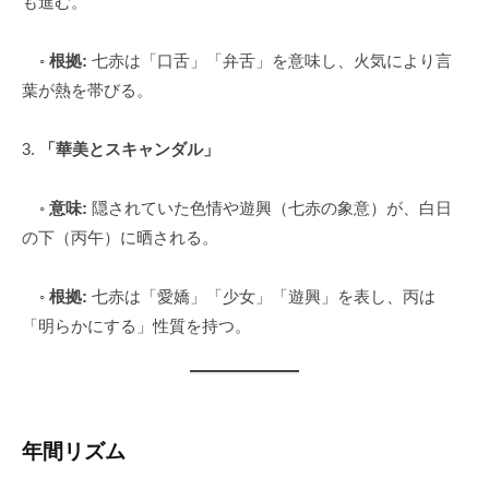
も進む。
◦
根拠:
七赤は「口舌」「弁舌」を意味し、火気により言
葉が熱を帯びる。
3.
「華美とスキャンダル」
◦
意味:
隠されていた色情や遊興（七赤の象意）が、白日
の下（丙午）に晒される。
◦
根拠:
七赤は「愛嬌」「少女」「遊興」を表し、丙は
「明らかにする」性質を持つ。
年間リズム