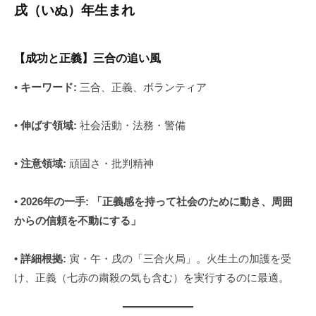
戌（いぬ）年生まれ
【成功と正義】三合の追い風
•
キーワード:
三合、正義、ボランティア
•
伸ばす領域:
社会活動・法務・警備
•
注意領域:
頑固さ・批判精神
•
2026年の一手:
「正義感を持って社会のために動き、周囲
からの信頼を不動にする」
•
詳細根拠:
寅・午・戌の「三合火局」。火生土の加護を受
け、正義（七赤の粛殺の気も含む）を実行するのに最適。