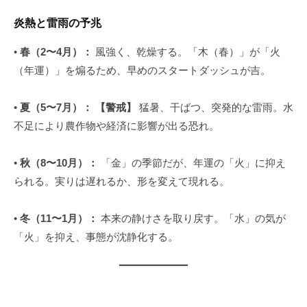
炎熱と雷雨の予兆
•
春（2〜4月）：
風強く、乾燥する。「木（春）」が「火
（年運）」を煽るため、早めのスタートダッシュが吉。
•
夏（5〜7月）：
【警戒】
猛暑、干ばつ、突発的な雷雨。水
不足により農作物や経済に影響が出る恐れ。
•
秋（8〜10月）：
「金」の季節だが、年運の「火」に抑え
られる。実りは遅れるか、形を変えて現れる。
•
冬（11〜1月）：
本来の静けさを取り戻す。「水」の気が
「火」を抑え、事態が沈静化する。