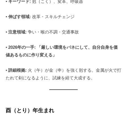
•
キーワード:
剋（こく）、変革、呼吸器
•
伸ばす領域:
改革・スキルチェンジ
•
注意領域:
争い・喉の不調・交通事故
•
2026年の一手:
「厳しい環境をバネにして、自分自身を価
値あるものに作り変える」
•
詳細根拠:
火（午）が金（申）を強く剋する。金属が火で打
たれて剣になるように、試練を経て大成する。
酉（とり）年生まれ