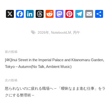
X
F
Li
T
R
M
Pi
T
E
共
a
n
hr
e
a
nt
el
m
有
c
k
e
d
st
er
e
ail
2026年
,
NotebookLM
,
丙午
e
e
a
di
o
e
gr
b
dI
d
t
d
st
a
o
n
s
o
m
投
前の投稿
稿
o
n
[4K]Inui Street in the Imperial Palace and Kitanomaru Garden,
ナ
Tokyo – Autumn(No Talk, Ambient Music)
k
ビ
ゲ
次の投稿
ー
怒られないのに疲れる職場へ – 「曖昧なまま進む仕事」をラ
シ
クにする整理術 –
ョ
ン