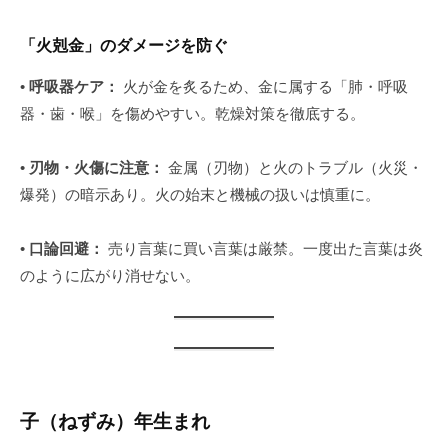
「火剋金」のダメージを防ぐ
•
呼吸器ケア：
火が金を炙るため、金に属する「肺・呼吸
器・歯・喉」を傷めやすい。乾燥対策を徹底する。
•
刃物・火傷に注意：
金属（刃物）と火のトラブル（火災・
爆発）の暗示あり。火の始末と機械の扱いは慎重に。
•
口論回避：
売り言葉に買い言葉は厳禁。一度出た言葉は炎
のように広がり消せない。
子（ねずみ）年生まれ