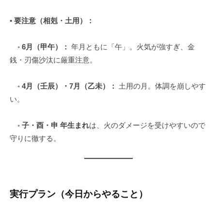
•
要注意（相剋・土用）：
◦
6月（甲午）：
年月ともに「午」。火気が強すぎ、金
銭・刃傷沙汰に厳重注意。
◦
4月（壬辰）・7月（乙未）：
土用の月。体調を崩しやす
い。
◦
子・酉・申 年生まれ
は、火のダメージを受けやすいので
守りに徹する。
実行プラン（今日からやること）