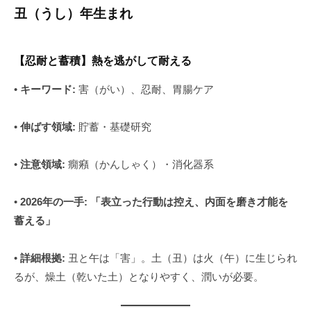
丑（うし）年生まれ
【忍耐と蓄積】熱を逃がして耐える
•
キーワード:
害（がい）、忍耐、胃腸ケア
•
伸ばす領域:
貯蓄・基礎研究
•
注意領域:
癇癪（かんしゃく）・消化器系
•
2026年の一手:
「表立った行動は控え、内面を磨き才能を
蓄える」
•
詳細根拠:
丑と午は「害」。土（丑）は火（午）に生じられ
るが、燥土（乾いた土）となりやすく、潤いが必要。