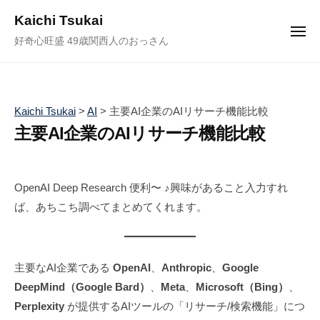
ュ
コ
ー
Kaichi Tsukai
ン
メ
好奇心旺盛 49歳関西人のおっさん
ニ
テ
ュ
ー
ン
ツ
へ
Kaichi Tsukai
>
AI
>
主要AI企業のAIリサーチ機能比較
ス
主要AI企業のAIリサーチ機能比較
キ
ッ
2
b
/
0
y
0
プ
OpenAI Deep Research 便利〜 ♪興味があること入力すれ
2
塚
件
ば、あちこち調べてまとめてくれます。
5
井
の
年
海
コ
5
地
メ
月
ン
主要なAI企業である
OpenAI
、
Anthropic
、
Google
3
ト
DeepMind（Google Bard）
、
Meta
、
Microsoft（Bing）
、
1
Perplexity
が提供するAIツールの「リサーチ/検索機能」につ
日