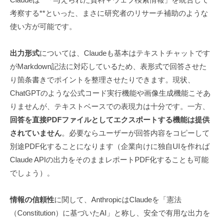
考察する**といった、まさに研究者のリサーチ補助のような
使い方が可能です。
出力形式
については、Claudeも基本はテキストチャットです
がMarkdown記法に対応しているため、表形式で回答させた
り箇条書きでポイントを整理させたりできます。現状、
ChatGPTのような公式コード実行機能や画像生成機能こそあ
りませんが、テキストベースでの表現力は十分です。一方、
回答を直接PDFファイルとしてエクスポートする機能は提供
されていません
。必要ならユーザーが回答内容をコピーして
別途PDF化することになります（企業向けに独自UIを作れば
Claude APIの出力をそのままレポートPDF化することも可能
でしょう）。
情報の信頼性
に関して、AnthropicはClaudeを「憲法
（Constitution）に基づいたAI」と称し、安全で有用な出力を