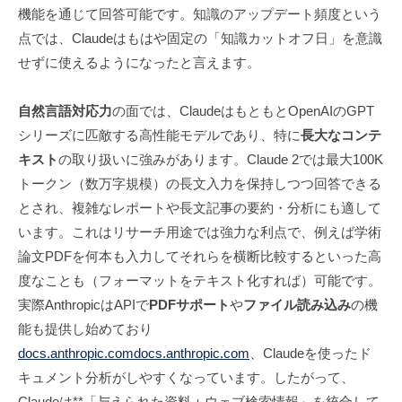
機能を通じて回答可能です。知識のアップデート頻度という
点では、Claudeはもはや固定の「知識カットオフ日」を意識
せずに使えるようになったと言えます。
自然言語対応力
の面では、ClaudeはもともとOpenAIのGPT
シリーズに匹敵する高性能モデルであり、特に
長大なコンテ
キスト
の取り扱いに強みがあります。Claude 2では最大100K
トークン（数万字規模）の長文入力を保持しつつ回答できる
とされ、複雑なレポートや長文記事の要約・分析にも適して
います。これはリサーチ用途では強力な利点で、例えば学術
論文PDFを何本も入力してそれらを横断比較するといった高
度なことも（フォーマットをテキスト化すれば）可能です。
実際AnthropicはAPIで
PDFサポート
や
ファイル読み込み
の機
能も提供し始めており
docs.anthropic.com
docs.anthropic.com
、Claudeを使ったド
キュメント分析がしやすくなっています。したがって、
Claudeは**「与えられた資料＋ウェブ検索情報」を統合して