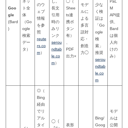
ネッ
し。
◯（
PaL
のウ
モデ
少な
Goo
ト全
長文
Shee
M
ェブ
ルに
く検
gle
体
引用
ts連
API提
情報
よる
証は
(Bard
（Go
時の
携ボ
供、
を参
多言
「Go
)
ogle
みリ
タン
Bard
照
語対
ogle
検索
ンク
有）
は個
reute
応・
検
デー
serou
、
人向
rs.co
創造
索」
タ）
ndtab
PDF
けの
m
）
力◯
推奨
le.co
出力×
み）
serou
m
）
ndtab
le.co
m
◎（
Bing
経由
でリ
モデ
アル
Bing/
ルは
◯（
タイ
表形
Goog
公開