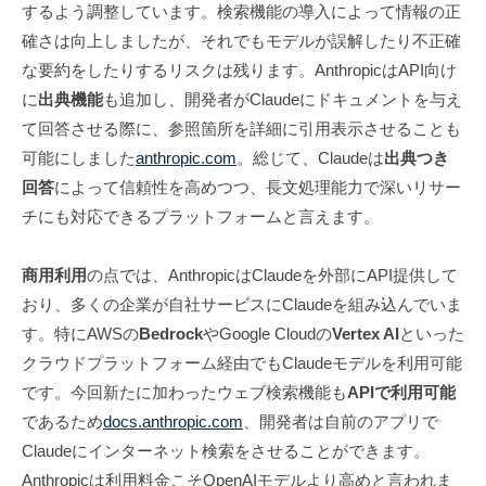
するよう調整しています。検索機能の導入によって情報の正
確さは向上しましたが、それでもモデルが誤解したり不正確
な要約をしたりするリスクは残ります。AnthropicはAPI向け
に
出典機能
も追加し、開発者がClaudeにドキュメントを与え
て回答させる際に、参照箇所を詳細に引用表示させることも
可能にしました
anthropic.com
。総じて、Claudeは
出典つき
回答
によって信頼性を高めつつ、長文処理能力で深いリサー
チにも対応できるプラットフォームと言えます。
商用利用
の点では、AnthropicはClaudeを外部にAPI提供して
おり、多くの企業が自社サービスにClaudeを組み込んでいま
す。特にAWSの
Bedrock
やGoogle Cloudの
Vertex AI
といった
クラウドプラットフォーム経由でもClaudeモデルを利用可能
です。今回新たに加わったウェブ検索機能も
APIで利用可能
であるため
docs.anthropic.com
、開発者は自前のアプリで
Claudeにインターネット検索をさせることができます。
Anthropicは利用料金こそOpenAIモデルより高めと言われま