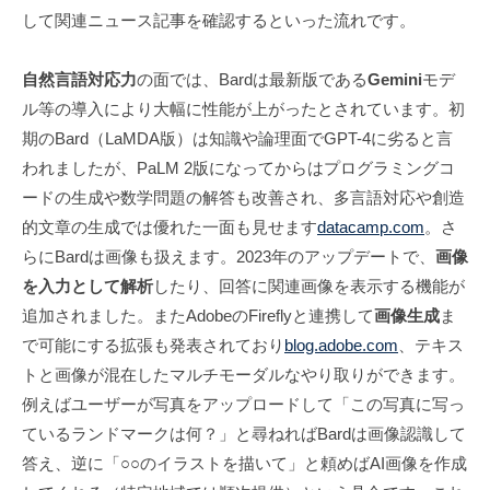
して関連ニュース記事を確認するといった流れです。
自然言語対応力
の面では、Bardは最新版である
Gemini
モデ
ル等の導入により大幅に性能が上がったとされています。初
期のBard（LaMDA版）は知識や論理面でGPT-4に劣ると言
われましたが、PaLM 2版になってからはプログラミングコ
ードの生成や数学問題の解答も改善され、多言語対応や創造
的文章の生成では優れた一面も見せます
datacamp.com
。さ
らにBardは画像も扱えます。2023年のアップデートで、
画像
を入力として解析
したり、回答に関連画像を表示する機能が
追加されました。またAdobeのFireflyと連携して
画像生成
ま
で可能にする拡張も発表されており
blog.adobe.com
、テキス
トと画像が混在したマルチモーダルなやり取りができます。
例えばユーザーが写真をアップロードして「この写真に写っ
ているランドマークは何？」と尋ねればBardは画像認識して
答え、逆に「○○のイラストを描いて」と頼めばAI画像を作成