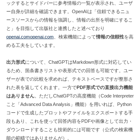
ックするとサイドバーに参考情報の一覧が表示され、ユーザ
ー自身が詳細を確認できます。OpenAIは「信頼できるニュ
ースソースからの情報を強調し、情報の出所を明確にするこ
と」を目指して出版社と連携したと述べており
openai.com
openai.com
、検索機能によって
情報の信頼性
を高
める工夫をしています。
出力形式
について、ChatGPTはMarkdown形式に対応してい
るため、箇条書きリストや表形式での回答も可能です。ユー
ザーが表での比較を求めれば、テキストベースですが整形さ
れた表を返してくれます。一方で
PDF形式での直接出力機能
はありません
。ただしChatGPTの高度機能（Code Interpreter
こと「Advanced Data Analysis」機能）を用いれば、Python
コードで生成したプロットやファイルをエクスポートする手
段もあり、これを使って回答内容をPDFや画像として出力・
ダウンロードすることも技術的には可能です（公式の検索機
能の範疇ではありませんが）。