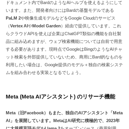
ドキュメント内でBardのようなAIヘルプを使えるようにして
います。また、開発者向けにはBardの基盤モデルである
PaLM 2
や映像生成モデルなどをGoogle Cloudのサービス
（
Vertex AI
や
Model Garden
）経由で提供しています。これ
らクラウドAPIを使えば企業はChatGPT類似の機能を自社製
品に組み込めますが、ウェブ検索機能については自前で用意
する必要があります。現時点でGoogleはBingのようなAIチャ
ット検索を外部提供していないため、商用にBard的なものを
利用したい場合は、Google提供のモデル＋独自の検索システ
ムを組み合わせる実装となるでしょう。
Meta (Meta AIアシスタント) のリサーチ機能
Meta（旧Facebook）もまた、独自のAIアシスタント「Meta
AI」を展開しています。MetaはAI研究に積極的で、2023年
に大規模言語モデルLlama 2
をオープンソース（商用利用