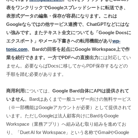
表をワンクリックでGoogleスプレッドシートに転送でき、
表形式データの編集・保存が容易になります。これは
Googleならではの他サービス連携で、ChatGPTなどにはな
い強みです。またテキスト全文についても「Google Docsに
エクスポート」やメール下書きへの転用機能があり
wp-
tonic.com
、Bardの回答を起点にGoogle Workspace上で作
業を続行できます。一方でPDFへの直接出力
には対応してい
ません。必要ならばDocsに移してからPDF保存するなどの
手順を踏む必要があります。
商用利用
については、
Google Bard自体にAPIは提供されて
いません
。Bardはあくまで一般ユーザー向けの無料サービス
（※一部機能はGoogleアカウントが必要）として提供されて
います。ただしGoogleは法人顧客向けにBardをGoogle
Workspace（業務アプリ）へ組み込む取り組みを進めてお
り、「Duet AI for Workspace」という名称でGmailやGoogle