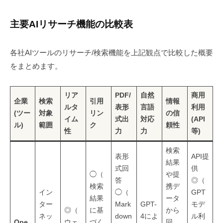
主要AIリサーチ機能の比較表
各社AIツールのリサーチ/検索機能を上記観点で比較した概要
をまとめます。
リア
PDF/
自然
商用
企業
検索
引用
情報
ルタ
表形
言語
利用
(ツー
対象
リン
の信
イム
式出
対応
(API
ル)
範囲
ク
頼性
性
力
力
等)
検索
表形
API提
結果
式回
供
◯（
や提
答
◎（
検索
携デ
イン
◯（
GPT
結果
ータ
ター
Mark
GPT-
モデ
◎（
に基
から
ネッ
down
4によ
ル利
Ope
ウェ
づく
回