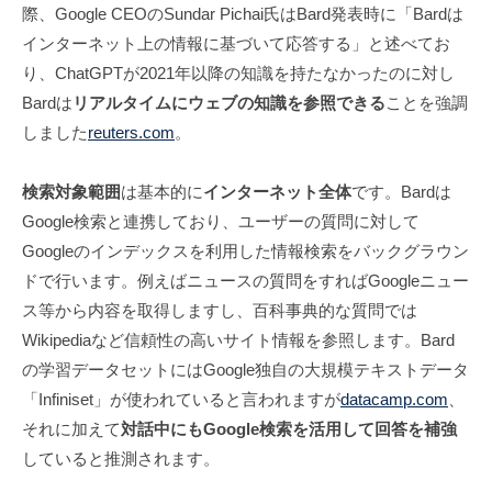
際、Google CEOのSundar Pichai氏はBard発表時に「Bardは
インターネット上の情報に基づいて応答する」と述べてお
り、ChatGPTが2021年以降の知識を持たなかったのに対し
Bardは
リアルタイムにウェブの知識を参照できる
ことを強調
しました
reuters.com
。
検索対象範囲
は基本的に
インターネット全体
です。Bardは
Google検索と連携しており、ユーザーの質問に対して
Googleのインデックスを利用した情報検索をバックグラウン
ドで行います。例えばニュースの質問をすればGoogleニュー
ス等から内容を取得しますし、百科事典的な質問では
Wikipediaなど信頼性の高いサイト情報を参照します。Bard
の学習データセットにはGoogle独自の大規模テキストデータ
「Infiniset」が使われていると言われますが
datacamp.com
、
それに加えて
対話中にもGoogle検索を活用して回答を補強
していると推測されます。