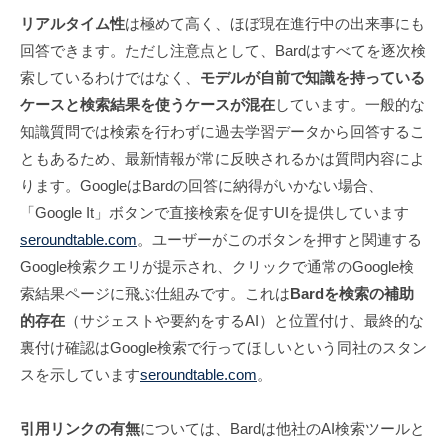
リアルタイム性
は極めて高く、ほぼ現在進行中の出来事にも
回答できます。ただし注意点として、Bardはすべてを逐次検
索しているわけではなく、
モデルが自前で知識を持っている
ケースと検索結果を使うケースが混在
しています。一般的な
知識質問では検索を行わずに過去学習データから回答するこ
ともあるため、最新情報が常に反映されるかは質問内容によ
ります。GoogleはBardの回答に納得がいかない場合、
「Google It」ボタンで直接検索を促すUIを提供しています
seroundtable.com
。ユーザーがこのボタンを押すと関連する
Google検索クエリが提示され、クリックで通常のGoogle検
索結果ページに飛ぶ仕組みです。これは
Bardを検索の補助
的存在
（サジェストや要約をするAI）と位置付け、最終的な
裏付け確認はGoogle検索で行ってほしいという同社のスタン
スを示しています
seroundtable.com
。
引用リンクの有無
については、Bardは他社のAI検索ツールと