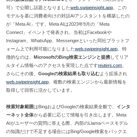
可）で公開し話題となりました
web.swipeinsight.app
。この
モデルを基に消費者向けの対話AIアシスタントを構築したの
が「Meta AI」です。Meta AIは2023年9月の「Meta
Connect」イベントで発表され、当初はFacebookや
Instagram、WhatsApp、Messengerといった同社プラットフ
ォーム上で利用可能になりました
web.swipeinsight.app
。特
徴的なのは、
MicrosoftのBing検索エンジンと提携
してリア
ルタイム情報へのアクセスを実現した点です
reuters.com
。
さらにその後、
Googleの検索結果も取り込む
よう拡張され
web.swipeinsight.app
、複数の検索エンジンから最新情報を
取得して回答に活かしています。
検索対象範囲
はBingおよびGoogleの検索結果全般で、
インタ
ーネット全体
から必要に応じて情報を引き出します。Meta
AIがユーザーの質問に答える際、内部のLlamaベースモデル
の知識だけで不足する場合にはBing/Google検索をバックエ