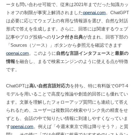
ータも問い合わせ可能で、従来は2021年までだった知識カッ
トオフの制限が事実上解消されました
openai.com
。ChatGPT
は必要に応じてウェブ上の有用な情報源を選び、自然な対話
形式で答えを生成します。さらに、回答には関連するウェブ
記事やブログ投稿への
リンク付き出典
が含まれ、回答下部の
「Sources（ソース）」ボタンから参照元を確認できます
openai.com
。このように
自然な言語インタフェース
と
最新の
情報
を融合し、まるで検索エンジンのように使える点が特徴
です。
ChatGPTは
高い自然言語対応力
を持ち、特に有料版でGPT-4
モデルを用いることで高度な推論や創造的回答にも優れてい
ます。文脈を理解したフォローアップ質問にも連続して答え
られるため、ユーザーは複数回の検索やリンク先の精査をせ
ずとも、会話の中で知りたい情報に到達しやすくなっていま
す
openai.com
。例えば「今週末東京で雨は降りそう？」と質
問し、その後に「では金曜夜に銀座でおすすめのレストラン