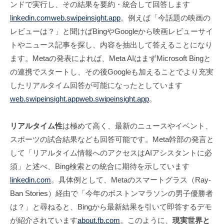
ンドで実行し、その結果を要約・統合して回答します
linkedin.com
web.swipeinsight.app
。例えば「今話題の映画の
レビューは？」と聞けばBingやGoogleから映画レビューサイ
トやニュース記事を探し、内容を抽出して答えることになり
ます。Metaの発表によれば、Meta AIはまずMicrosoft Bingと
の連携でスタートし、その後Googleも加えることでより充実
したリアルタイム回答が可能になったとしています
web.swipeinsight.app
web.swipeinsight.app
。
リアルタイム性
は極めて高く、最新のニュースやイベント、
スポーツの試合結果なども回答可能です。Meta幹部の発言と
して「リアルタイム情報へのアクセスはAIアシスタントに必
須」と述べ、Bing検索との統合に期待を示しています
linkedin.com
。具体例として、Metaのスマートグラス（Ray-
Ban Stories）経由で「今年のボストンマラソンの男子優勝者
は？」と尋ねると、Bingから最新結果を引いて即答するデモ
が紹介されています
about.fb.com
。このように、
現実世界と