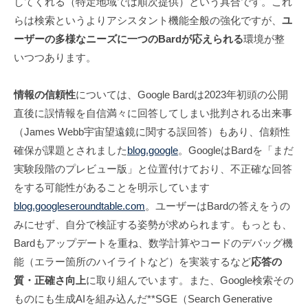
してくれる（特定地域では順次提供）という具合です。これ
らは検索というよりアシスタント機能全般の強化ですが、
ユ
ーザーの多様なニーズに一つのBardが応えられる
環境が整
いつつあります。
情報の信頼性
については、Google Bardは2023年初頭の公開
直後に誤情報を自信満々に回答してしまい批判される出来事
（James Webb宇宙望遠鏡に関する誤回答）もあり、信頼性
確保が課題とされました
blog.google
。GoogleはBardを「まだ
実験段階のプレビュー版」と位置付けており、不正確な回答
をする可能性があることを明示しています
blog.google
seroundtable.com
。ユーザーはBardの答えをうの
みにせず、自分で検証する姿勢が求められます。もっとも、
Bardもアップデートを重ね、数学計算やコードのデバッグ機
能（エラー箇所のハイライトなど）を実装するなど
応答の
質・正確さ向上
に取り組んでいます。また、Google検索その
ものにも生成AIを組み込んだ**SGE（Search Generative