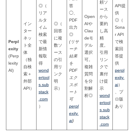
頼ソ
◎（
答
API提
ース
リア
◯、
供
Open
から
ルタ
PDF
◎（
イン
◎（
AIや
要約
イム
出力
Sona
ター
回答
Clau
し高
検索
◎
r API
ネッ
に複
deモ
精
Perpl
で最
(リサ
で検
ト全
数ソ
デル
度。
exity
新情
ーチ
索回
体
ース
選択
引用
(Perp
報取
結果
答提
（独
の引
可。
リン
lexity
得
を
供
自検
用リ
複雑
クで
AI)
wond
PDF
perpl
索＋
ンク
質問
裏付
ertool
エク
exity.
外部
明
を分
け提
s.sub
スポ
ai
）
API）
示）
割解
示
stack
ート
、プ
析◎
wond
.com
可
ロ版
ertool
）
perpl
あり
s.sub
exity.
stack
ai
)
.com