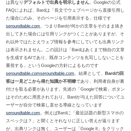
は異なり
デフォルトで出典を明示しません
。Googleの公式
FAQによれば、Bardは「長文でウェブページから直接引用し
た場合にのみ、そのページを引用表示する」仕様です
seroundtable.com
。つまりBardが何かの文章をそのまま抜き
出してきた場合には引用リンクがつくことがありますが、そ
れ以外ではたとえウェブ情報を参考にしていても出典リンク
は表示されません。この設計は「Bardはあくまで独自の文章
を生成するAIであり、既存コンテンツを丸写ししないことを
重視する」というGoogleの方針によるものです
seroundtable.com
seroundtable.com
。結果として、
Bardの回
答は一見どこから得た知識か不明瞭
であり、利用者自身が裏
付けを取る必要があります。先述の「Googleで検索」ボタン
はそのために用意されており、Bardが与えた回答についてユ
ーザーが自分で検索し直せる導線となっています
seroundtable.com
。例えばBardに「最近話題の新型スマホの
スペックは？」と聞くとそれなりに正しい答えが返ります
が、出典リンクは無く、ユーザーは「Google It」をクリック