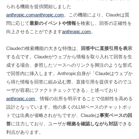
られる機能を提供開始しました
anthropic.com
anthropic.com
。この機能により、Claudeは質
問に応じて
最新のイベントや情報
を検索し、回答の正確性を
向上させることができます
anthropic.com
。
Claudeの検索機能の大きな特徴は、
回答中に直接引用を表示
する点です。Claudeがウェブから情報を取り入れて回答を生
成する場合、参照したソースへのリンクを脚注のような形式
で回答内に挿入します。Anthropic自身が「Claudeはウェブか
ら得た情報を回答に組み込む際、直接引用を提供するのでユ
ーザが容易にファクトチェックできる」と述べており
anthropic.com
、情報の出所を明示することで信頼性を高める
設計となっています。他の多くのLLMベースのチャットボッ
トでは出典が省略されがちですが、Claudeは
事実ベースの回
答
に注力しており、ユーザが
根拠を確認しながら対話
できる
利点があります。