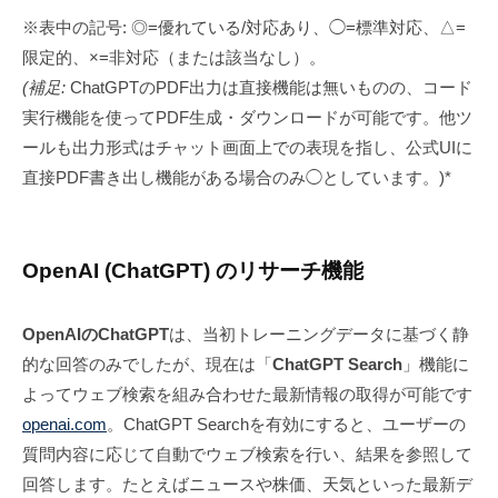
※表中の記号: ◎=優れている/対応あり、◯=標準対応、△=
限定的、×=非対応（または該当なし）。
(補足:
ChatGPTのPDF出力は直接機能は無いものの、コード
実行機能を使ってPDF生成・ダウンロードが可能です。他ツ
ールも出力形式はチャット画面上での表現を指し、公式UIに
直接PDF書き出し機能がある場合のみ◯としています。)*
OpenAI (ChatGPT) のリサーチ機能
OpenAIのChatGPT
は、当初トレーニングデータに基づく静
的な回答のみでしたが、現在は「
ChatGPT Search
」機能に
よってウェブ検索を組み合わせた最新情報の取得が可能です
openai.com
。ChatGPT Searchを有効にすると、ユーザーの
質問内容に応じて自動でウェブ検索を行い、結果を参照して
回答します。たとえばニュースや株価、天気といった最新デ