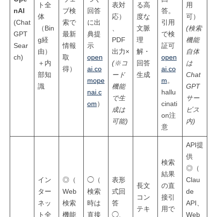
ト全
表対
る高
用
nAI
ブ検
回答
答。
体
応）
度な
可）
(Chat
索で
に出
引用
（Bin
、
文脈
(検索
GPT
最新
典提
で検
g経
PDF
理
機能
Sear
情報
示
証可
由）
出力×
解・
自体
ch)
取
open
open
＋内
(※コ
回答
は
得）
ai.co
ai.co
部知
ード
生成
Chat
m
ope
m
。
識
機能
GPT
nai.c
hallu
で生
サー
om
）
cinati
成は
ビス
on注
可能)
内)
意
API提
供
検索
◎（
結果
イン
◎（
◯（
表形
Clau
長文
の直
ター
Web
検索
式回
de
コン
接引
ネッ
検索
時は
答
API、
テキ
用で
ト全
機能
直接
◯、
Web