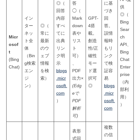
◎（
答
に基
供
回答
◯（
づき
◎（
イン
内容
Mark
GPT-
回
Bing
ター
◎（
すべ
down
4搭
答。
Sear
ネッ
常に
てに
表や
載。
誤情
Micr
ch
ト全
最新
出典
リス
創造
報時
osof
API、
体
のウ
リン
ト
性/正
もリ
t
Bing
（Bin
ェブ
ク明
可）
確性
ンク
(Bing
Chat
g検索
情報
示
、
モー
で検
Chat)
Enter
エン
を検
blogs
PDF
ド選
証容
prise
ジ
索）
.micr
出力×
択可
易
（内
ン）
osoft.
(Edg
◎
blogs
部利
com
eで
.micr
用）
）
PDF
osoft.
）
解析
com
可)
複数
表形
の信
式回