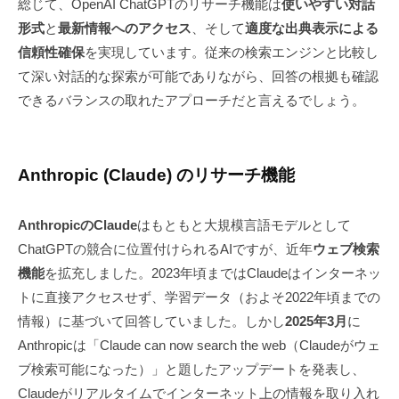
総じて、OpenAI ChatGPTのリサーチ機能は
使いやすい対話
形式
と
最新情報へのアクセス
、そして
適度な出典表示による
信頼性確保
を実現しています。従来の検索エンジンと比較し
て深い対話的な探索が可能でありながら、回答の根拠も確認
できるバランスの取れたアプローチだと言えるでしょう。
Anthropic (Claude) のリサーチ機能
AnthropicのClaude
はもともと大規模言語モデルとして
ChatGPTの競合に位置付けられるAIですが、近年
ウェブ検索
機能
を拡充しました。2023年頃まではClaudeはインターネッ
トに直接アクセスせず、学習データ（およそ2022年頃までの
情報）に基づいて回答していました。しかし
2025年3月
に
Anthropicは「Claude can now search the web（Claudeがウェ
ブ検索可能になった）」と題したアップデートを発表し、
Claudeがリアルタイムでインターネット上の情報を取り入れ