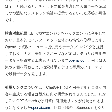
は？」と続けると、チャット文脈を考慮して天気予報を確認
しつつ適切なレストラン候補を提示するといった応答が可能
です。
検索対象範囲
はBing検索エンジンをバックエンドに利用して
おり、基本的にインターネット全体から情報を取得します。
OpenAIは複数のニュース提供元やデータプロバイダと提携
しており、天気・株価・スポーツなど定型カテゴリは専用デ
ータから取得する工夫もされています
openai.com
。例えば天
気や株価を尋ねると、検索結果と併せて専用のフォーマット
で最新データを返します。
引用リンク
については、ChatGPT（GPT-4モデル）自身が内
容を生成する場合は従来出典が明示されませんでした。しか
しChatGPT Searchでは回答に引用元リンクが付与されるよ
うになりました
openai.com
。回答下部の「Sources」をクリ