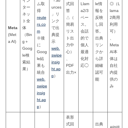
イン
「So
ム取
式回
Llam
le情
◎（L
ター
urces
得
答
a2/3
報を
lama
ネッ
」リ
reute
△（
ベー
反映
2商用
ト全
ンク
rs.co
簡易
ス。
し回
利用
Meta
体
で出
m
リス
会話
答。
可）
(Met
（Bin
典提
※後
ト出
的で
出典
、
a AI)
g＋
示
に
力中
個人
リン
Meta
Goog
web.
Goog
心）
最適
クか
AI本
le検
swipe
le結
、
化対
ら詳
体は
索結
insig
果も
PDF
応◯
細確
自社
果）
ht.ap
統合
出力×
認可
内提
p
）
web.
能
供の
swipe
み
insig
ht.ap
p
）
表形
式回
出典
API提