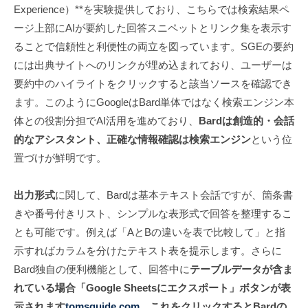
Experience）**を実験提供しており、こちらでは検索結果ペ
ージ上部にAIが要約した回答スニペットとリンク集を表示す
ることで信頼性と利便性の両立を図っています。SGEの要約
には出典サイトへのリンクが埋め込まれており、ユーザーは
要約中のハイライトをクリックすると該当ソースを確認でき
ます。このようにGoogleはBard単体ではなく検索エンジン本
体との役割分担でAI活用を進めており、
Bardは創造的・会話
的なアシスタント、正確な情報確認は検索エンジン
という位
置づけが鮮明です。
出力形式
に関して、Bardは基本テキスト会話ですが、箇条書
きや番号付きリスト、シンプルな表形式で回答を整理するこ
とも可能です。例えば「AとBの違いを表で比較して」と指
示すればカラムを分けたテキスト表を提示します。さらに
Bard独自の便利機能として、回答中に
テーブルデータが含ま
れている場合「Google Sheetsにエクスポート」ボタンが表
示されます
tomsguide.com
。これをクリックするとBardの