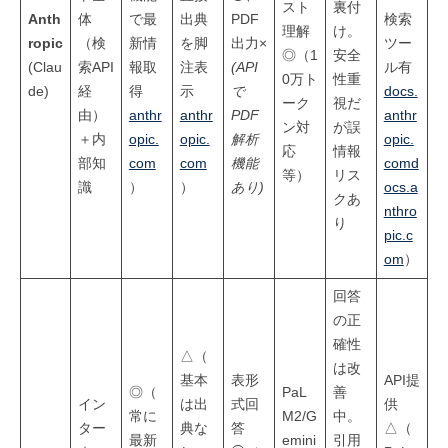
スト
裏付
Anth
体
で最
出典
PDF
検索
理解
け。
ropic
（検
新情
を脚
出力×
ツー
◎（1
安全
(Clau
索API
報取
注表
(API
ル有
0万ト
性重
de)
経
得
示
で
docs.
ーク
視だ
由）
anthr
anthr
PDF
anthr
ン対
が誤
＋内
opic.
opic.
解析
opic.
応
情報
部知
com
com
機能
com
d
等）
リス
識
）
）
あり)
ocs.a
クあ
nthro
り
pic.c
om
）
回答
の正
確性
△（
は改
基本
表形
API提
◎（
PaL
善
イン
は出
式回
供
常に
M2/G
中。
ター
典な
答
△（
最新
emini
引用