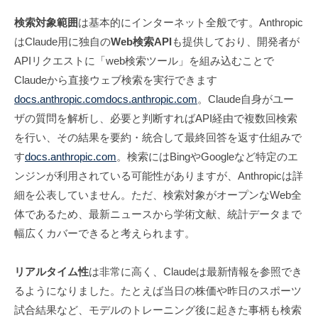
検索対象範囲
は基本的にインターネット全般です。Anthropic
はClaude用に独自の
Web検索API
も提供しており、開発者が
APIリクエストに「web検索ツール」を組み込むことで
Claudeから直接ウェブ検索を実行できます
docs.anthropic.com
docs.anthropic.com
。Claude自身がユー
ザの質問を解析し、必要と判断すればAPI経由で複数回検索
を行い、その結果を要約・統合して最終回答を返す仕組みで
す
docs.anthropic.com
。検索にはBingやGoogleなど特定のエ
ンジンが利用されている可能性がありますが、Anthropicは詳
細を公表していません。ただ、検索対象がオープンなWeb全
体であるため、最新ニュースから学術文献、統計データまで
幅広くカバーできると考えられます。
リアルタイム性
は非常に高く、Claudeは最新情報を参照でき
るようになりました。たとえば当日の株価や昨日のスポーツ
試合結果など、モデルのトレーニング後に起きた事柄も検索