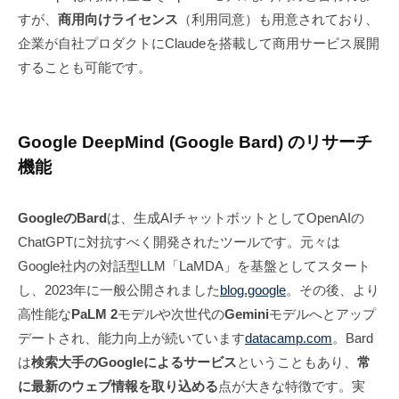
すが、
商用向けライセンス
（利用同意）も用意されており、
企業が自社プロダクトにClaudeを搭載して商用サービス展開
することも可能です。
Google DeepMind (Google Bard) のリサーチ
機能
GoogleのBard
は、生成AIチャットボットとしてOpenAIの
ChatGPTに対抗すべく開発されたツールです。元々は
Google社内の対話型LLM「LaMDA」を基盤としてスタート
し、2023年に一般公開されました
blog.google
。その後、より
高性能な
PaLM 2
モデルや次世代の
Gemini
モデルへとアップ
デートされ、能力向上が続いています
datacamp.com
。Bard
は
検索大手のGoogleによるサービス
ということもあり、
常
に最新のウェブ情報を取り込める
点が大きな特徴です。実