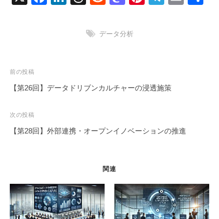
a
n
hr
e
a
nt
el
m
有
c
k
e
d
st
er
e
ail
データ分析
e
e
a
di
o
e
gr
b
dI
d
t
d
st
a
o
n
s
o
m
投
前の投稿
稿
o
n
【第26回】データドリブンカルチャーの浸透施策
ナ
k
ビ
次の投稿
ゲ
【第28回】外部連携・オープンイノベーションの推進
ー
シ
ョ
関連
ン