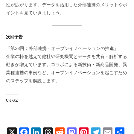
性が広がります。データを活用した外部連携のメリットやポ
イントを見ていきましょう。
次回予告
「第28回：外部連携・オープンイノベーションの推進」
企業の枠を越えて他社や研究機関とデータを共有・解析する
動きが増えています。コラボによる新技術・新商品開発、異
業種連携の事例など、オープンイノベーションを起こすため
のステップを解説します。
いいね:
X
F
Li
T
R
M
Pi
T
E
共