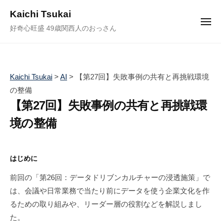
ュ
コ
ー
Kaichi Tsukai
ン
メ
好奇心旺盛 49歳関西人のおっさん
ニ
テ
ュ
ー
ン
ツ
へ
Kaichi Tsukai
>
AI
>
【第27回】失敗事例の共有と再挑戦環境
ス
の整備
キ
【第27回】失敗事例の共有と再挑戦環
ッ
境の整備
プ
2
b
/
0
y
0
はじめに
2
塚
件
前回の「第26回：データドリブンカルチャーの浸透施策」で
5
井
の
は、会議や日常業務で当たり前にデータを使う企業文化を作
年
海
コ
4
地
メ
るための取り組みや、リーダー層の役割などを解説しまし
月
ン
た。