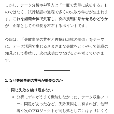
2
ト
しかし、データ分析やAI導入は「一度で完璧に成功する」も
6
のではなく、試行錯誤の過程で多くの失敗や学びが生まれま
日
す。
これを組織全体で共有し、次の挑戦に活かせるかどうか
が、企業としての成長を左右するポイントです。
今回は、「失敗事例の共有と再挑戦環境の整備」をテーマ
に、データ活用で生じるさまざまな失敗をどうやって組織の
知見として蓄積し、次の成功につなげるかを考えていきま
す。
1. なぜ失敗事例の共有が重要なのか
同じ失敗を繰り返さない
分析モデルがうまく機能しなかった、データ収集フロ
ーに問題があったなど、失敗要因を共有すれば、他部
署や次のプロジェクトが同じ落とし穴にはまりにくく