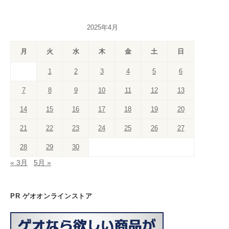
a
hr
st
k
nt
n
wi
o
o
c
e
a
T
er
k
tt
u
u
2025年4月
e
a
gr
o
e
e
er
T
T
b
d
a
k
st
dI
u
u
月
火
水
木
金
土
日
o
s
m
n
b
b
1
2
3
4
5
6
o
e
e
7
8
9
10
11
12
13
k
C
14
15
16
17
18
19
20
h
a
21
22
23
24
25
26
27
n
28
29
30
n
« 3月
5月 »
el
PR ゲオオンラインストア