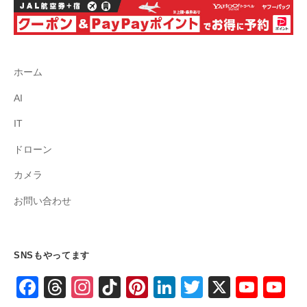
ホーム
AI
IT
ドローン
カメラ
お問い合わせ
SNSもやってます
F
T
In
Ti
Pi
Li
T
X
Y
Y