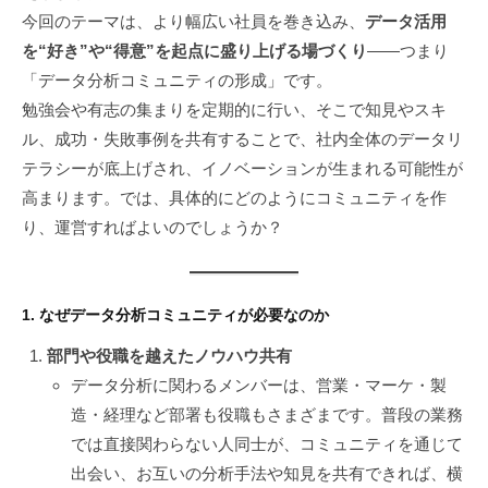
1
ト
今回のテーマは、より幅広い社員を巻き込み、
データ活用
7
を“好き”や“得意”を起点に盛り上げる場づくり
――つまり
日
「データ分析コミュニティの形成」です。
勉強会や有志の集まりを定期的に行い、そこで知見やスキ
ル、成功・失敗事例を共有することで、社内全体のデータリ
テラシーが底上げされ、イノベーションが生まれる可能性が
高まります。では、具体的にどのようにコミュニティを作
り、運営すればよいのでしょうか？
1. なぜデータ分析コミュニティが必要なのか
部門や役職を越えたノウハウ共有
データ分析に関わるメンバーは、営業・マーケ・製
造・経理など部署も役職もさまざまです。普段の業務
では直接関わらない人同士が、コミュニティを通じて
出会い、お互いの分析手法や知見を共有できれば、横