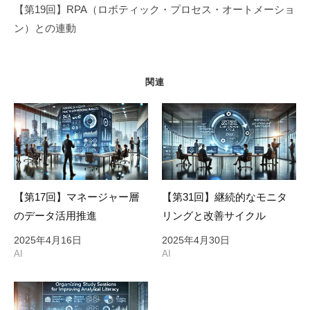
ゲ
【第19回】RPA（ロボティック・プロセス・オートメーショ
ー
ン）との連動
シ
ョ
ン
関連
【第17回】マネージャー層
【第31回】継続的なモニタ
のデータ活用推進
リングと改善サイクル
2025年4月16日
2025年4月30日
AI
AI