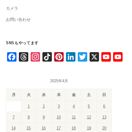
カメラ
お問い合わせ
SNSもやってます
F
T
In
Ti
Pi
Li
T
X
Y
Y
a
hr
st
k
nt
n
wi
o
o
c
e
a
T
er
k
tt
u
u
2025年4月
e
a
gr
o
e
e
er
T
T
b
d
a
k
st
dI
u
u
月
火
水
木
金
土
日
o
s
m
n
b
b
1
2
3
4
5
6
o
e
e
7
8
9
10
11
12
13
k
C
14
15
16
17
18
19
20