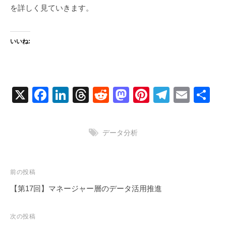
を詳しく見ていきます。
いいね:
X
F
Li
T
R
M
Pi
T
E
共
a
n
hr
e
a
nt
el
m
有
c
k
e
d
st
er
e
ail
データ分析
e
e
a
di
o
e
gr
b
dI
d
t
d
st
a
o
n
s
o
m
投
前の投稿
稿
o
n
【第17回】マネージャー層のデータ活用推進
ナ
k
ビ
次の投稿