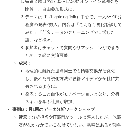
毎週金曜日の17:00〜17:30にオンライン勉強会を
開催し、自由参加形式に。
テーマはLT（Lightning Talk）中心で、一人5〜10分
程度の発表×数人。内容は「こんな可視化を試して
みた」「顧客データのクリーニングで苦労した
話」など様々。
参加者はチャットで質問やリアクションができる
ため、気軽に交流可能。
成果
：
地理的に離れた拠点同士でも情報交換が活発化
し、優れた可視化方法や改善アイデアが全社に共
有されるように。
発表すること自体がモチベーションとなり、分析
スキルを学ぶ社員が増加。
事例B：月1回のデータ分析ワークショップ
背景
：分析担当やIT部門がツールは導入したが、他部
署がなかなか使いこなせていない。興味はあるが独学