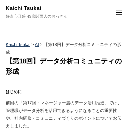
ュ
コ
ー
Kaichi Tsukai
ン
メ
好奇心旺盛 49歳関西人のおっさん
ニ
テ
ュ
ー
ン
ツ
へ
Kaichi Tsukai
>
AI
>
【第18回】データ分析コミュニティの形
ス
成
キ
【第18回】データ分析コミュニティの
ッ
形成
プ
2
b
/
0
y
0
はじめに
2
塚
件
前回の「第17回：マネージャー層のデータ活用推進」では、
5
井
の
管理職がデータ分析を活用できるようになることの重要性
年
海
コ
4
地
メ
や、社内研修・コミュニティづくりのポイントについてお伝
月
ン
えしました。