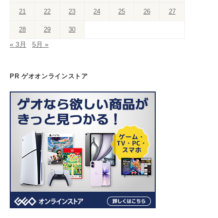
h
a
21
22
23
24
25
26
27
n
28
29
30
n
« 3月
5月 »
el
PR ゲオオンラインストア