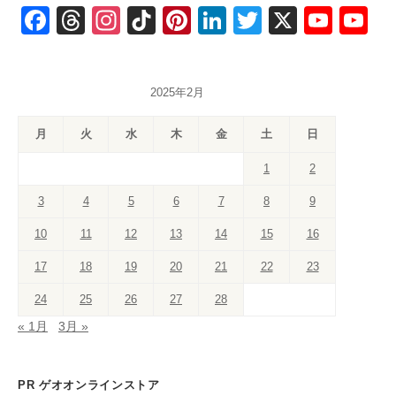
F
T
In
Ti
Pi
Li
T
X
Y
Y
a
hr
st
k
nt
n
wi
o
o
c
e
a
T
er
k
tt
u
u
2025年2月
e
a
gr
o
e
e
er
T
T
b
d
a
k
st
dI
u
u
月
火
水
木
金
土
日
o
s
m
n
b
b
1
2
o
e
e
3
4
5
6
7
8
9
k
C
10
11
12
13
14
15
16
h
a
17
18
19
20
21
22
23
n
24
25
26
27
28
n
« 1月
3月 »
el
PR ゲオオンラインストア