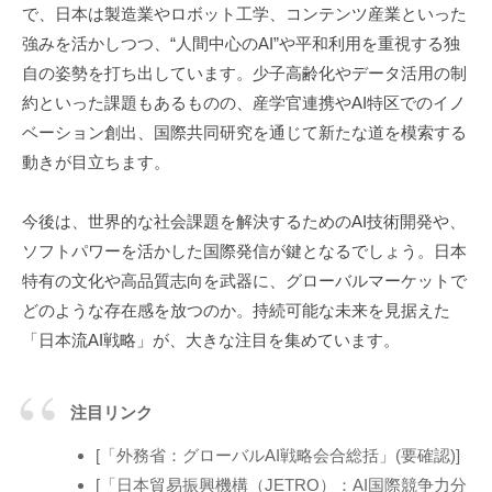
で、日本は製造業やロボット工学、コンテンツ産業といった
強みを活かしつつ、“人間中心のAI”や平和利用を重視する独
自の姿勢を打ち出しています。少子高齢化やデータ活用の制
約といった課題もあるものの、産学官連携やAI特区でのイノ
ベーション創出、国際共同研究を通じて新たな道を模索する
動きが目立ちます。
今後は、世界的な社会課題を解決するためのAI技術開発や、
ソフトパワーを活かした国際発信が鍵となるでしょう。日本
特有の文化や高品質志向を武器に、グローバルマーケットで
どのような存在感を放つのか。持続可能な未来を見据えた
「日本流AI戦略」が、大きな注目を集めています。
注目リンク
[「外務省：グローバルAI戦略会合総括」(要確認)]
[「日本貿易振興機構（JETRO）：AI国際競争力分