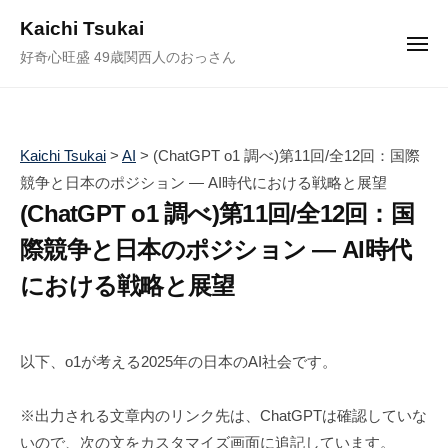
ュ
コ
ー
Kaichi Tsukai
ン
メ
好奇心旺盛 49歳関西人のおっさん
ニ
テ
ュ
ー
ン
ツ
へ
Kaichi Tsukai
>
AI
>
(ChatGPT o1 調べ)第11回/全12回：国際
ス
競争と日本のポジション — AI時代における戦略と展望
キ
(ChatGPT o1 調べ)第11回/全12回：国
ッ
際競争と日本のポジション — AI時代
プ
における戦略と展望
2
b
/
0
y
0
以下、o1が考える2025年の日本のAI社会です。
2
塚
件
5
井
の
※出力される文章内のリンク先は、ChatGPTは確認していな
年
海
コ
いので、次の文をカスタマイズ画面に追記しています。
2
地
メ