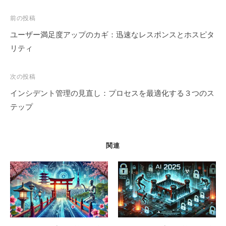
b
dI
d
t
d
st
a
o
n
s
o
m
投
前の投稿
稿
o
n
ユーザー満足度アップのカギ：迅速なレスポンスとホスピタ
ナ
リティ
k
ビ
ゲ
次の投稿
ー
インシデント管理の見直し：プロセスを最適化する３つのス
シ
テップ
ョ
ン
関連