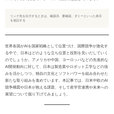
月
ン
2
ト
リンク先を出力するときは、確認済、要確認、ダミーといった表示
日
を追記する
世界各国がAIを国家戦略として位置づけ、国際競争が激化す
る中で、日本はどのような立ち位置と役割を見いだしていく
のでしょうか。アメリカや中国、ヨーロッパなどの先進的な
AI開発動向に対して、日本は製造業やロボット工学などの強
みを活かしつつ、独自の文化とソフトパワーを組み合わせた
新たな取り組みを進めています。本記事では、日米中欧のAI
競争構図や日本が抱える課題、そして産学官連携や未来への
展望について掘り下げてみましょう。