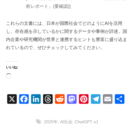
析レポート」(要確認)]
これらの文書には、日本が国際社会でどのようにAIを活用
し、存在感を示しているかに関するデータや事例が詳述。国
内企業や研究機関が世界と連携するヒントも豊富に盛り込ま
れているので、ぜひチェックしてみてください。
いいね:
読
み
込
X
F
Li
T
R
M
Pi
T
E
共
み
a
n
hr
e
a
nt
el
m
有
中…
c
k
e
d
st
er
e
ail
2025年
,
AI社会
,
ChatGPT o1
e
e
a
di
o
e
gr