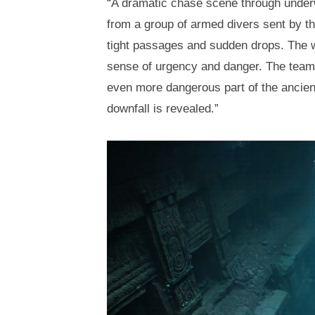
“A dramatic chase scene through underw
年
海
コ
from a group of armed divers sent by th
9
地
メ
tight passages and sudden drops. The wat
月
ン
sense of urgency and danger. The team 
1
ト
3
even more dangerous part of the ancient 
日
downfall is revealed.”