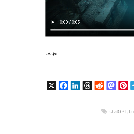
いいね:
X
F
Li
T
R
M
P
a
n
hr
e
a
n
c
k
e
d
st
e
chatGPT
,
Lu
e
e
a
di
o
e
b
dI
d
t
d
s
o
n
s
o