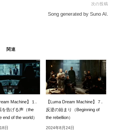
次の投稿
Song generated by Suno AI.
関連
ream Machine】１.
【Luma Dream Machine】７.
を告げる声（the
反逆の始まり（Beginning of
he end of the world）
the rebellion）
18日
2024年8月24日