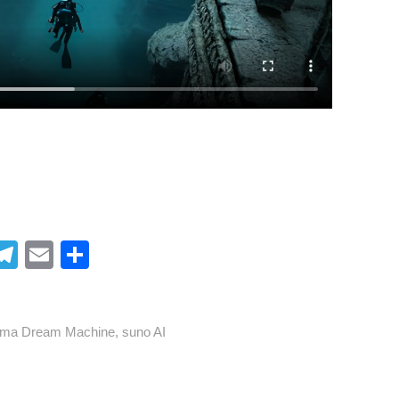
i
T
E
共
t
el
m
有
r
e
ail
ma Dream Machine
,
suno AI
gr
t
a
m