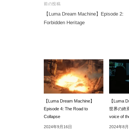
投
前の投稿
o
n
稿
【Luma Dream Machine】Episode 2:
k
Forbidden Heritage
ナ
ビ
ゲ
ー
シ
ョ
ン
【Luma Dream Machine】
【Luma D
Episode 4: The Road to
世界の終焉
Collapse
voice of t
2024年9月16日
2024年8月