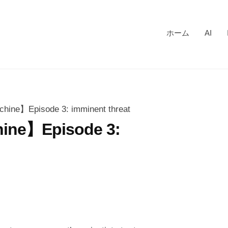
ホーム
AI
ine】Episode 3: imminent threat
ine】Episode 3: