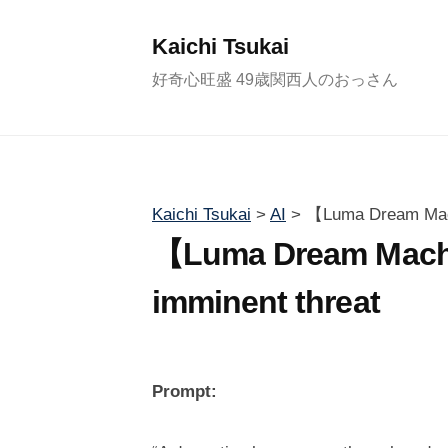
コ
ン
Kaichi Tsukai
テ
好奇心旺盛 49歳関西人のおっさん
ン
ツ
へ
ス
Kaichi Tsukai
>
AI
>
【Luma Dream Mach
キ
【Luma Dream Mach
ッ
プ
imminent threat
2
b
/
0
y
0
Prompt:
2
塚
件
4
井
の