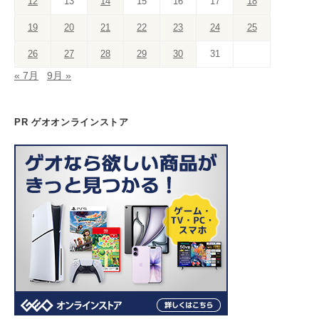
12
13
14
15
16
17
18
h
a
19
20
21
22
23
24
25
n
26
27
28
29
30
31
n
« 7月
9月 »
el
PR ゲオオンラインストア