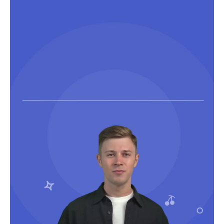
3
ト
0
日