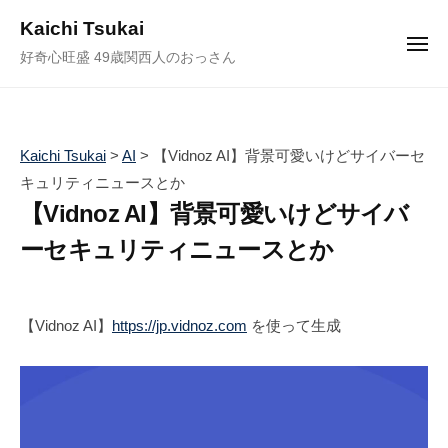
ュ
コ
ー
Kaichi Tsukai
ン
メ
好奇心旺盛 49歳関西人のおっさん
ニ
テ
ュ
ー
ン
ツ
へ
Kaichi Tsukai
>
AI
>
【Vidnoz AI】背景可愛いけどサイバーセ
ス
キュリティニュースとか
キ
【Vidnoz AI】背景可愛いけどサイバ
ッ
ーセキュリティニュースとか
プ
2
b
/
0
y
0
【Vidnoz AI】
https://jp.vidnoz.com
を使って生成
2
塚
件
4
井
の
年
海
コ
8
地
メ
月
ン