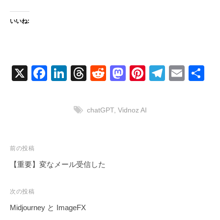
いいね:
X
F
Li
T
R
M
Pi
T
E
共
a
n
hr
e
a
nt
el
m
有
c
k
e
d
st
er
e
ail
chatGPT
,
Vidnoz AI
e
e
a
di
o
e
gr
b
dI
d
t
d
st
a
o
n
s
o
m
投
前の投稿
稿
o
n
【重要】変なメール受信した
ナ
k
ビ
次の投稿
ゲ
Midjourney と ImageFX
ー