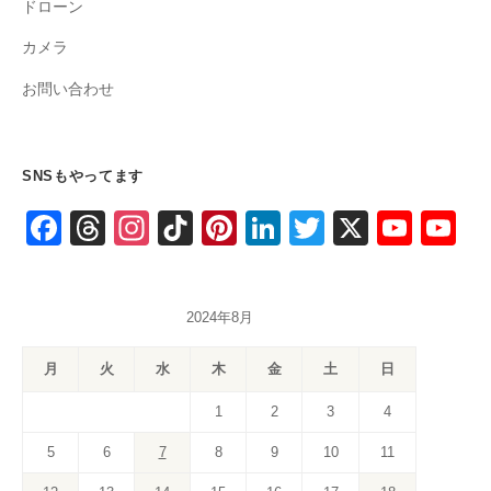
ドローン
カメラ
お問い合わせ
SNSもやってます
F
T
In
Ti
Pi
Li
T
X
Y
Y
a
hr
st
k
nt
n
wi
o
o
c
e
a
T
er
k
tt
u
u
2024年8月
e
a
gr
o
e
e
er
T
T
b
d
a
k
st
dI
u
u
月
火
水
木
金
土
日
o
s
m
n
b
b
1
2
3
4
o
e
e
5
6
7
8
9
10
11
k
C