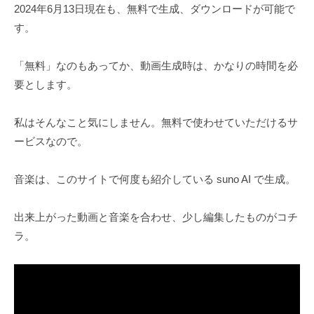
1
ト
2024年6月13日現在も、無料で生成、ダウンロードが可能で
3
す。
日
「無料」なのもあってか、動画生成時は、かなりの時間を必
要とします。
私はそんなこと気にしません。無料で使わせていただけるサ
ービスなので。
音楽は、このサイトで何度も紹介している suno AI で生成。
出来上がった動画と音楽を合わせ、少し編集したものがコチ
ラ。