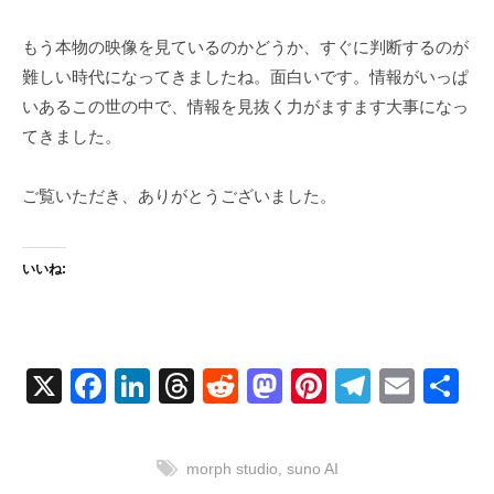
もう本物の映像を見ているのかどうか、すぐに判断するのが
難しい時代になってきましたね。面白いです。情報がいっぱ
いあるこの世の中で、情報を見抜く力がますます大事になっ
てきました。
ご覧いただき、ありがとうございました。
いいね:
X
F
Li
T
R
M
Pi
T
E
共
a
n
hr
e
a
nt
el
m
有
c
k
e
d
st
er
e
ail
morph studio
,
suno AI
e
e
a
di
o
e
gr