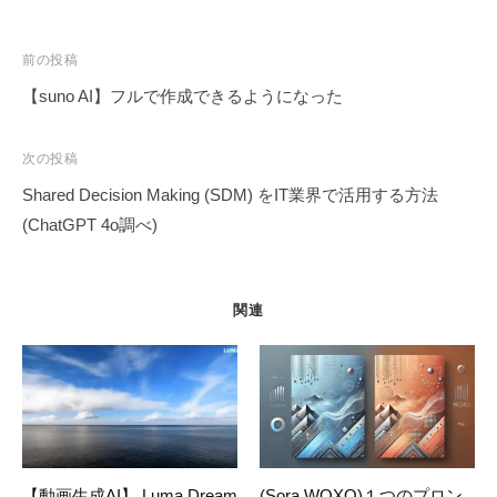
b
dI
d
t
d
st
a
o
n
s
o
m
投
前の投稿
稿
o
n
【suno AI】フルで作成できるようになった
ナ
k
ビ
次の投稿
ゲ
Shared Decision Making (SDM) をIT業界で活用する方法
ー
(ChatGPT 4o調べ)
シ
ョ
ン
関連
【動画生成AI】 Luma Dream
(Sora,WOXO)１つのプロン