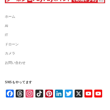
ホーム
AI
IT
ドローン
カメラ
お問い合わせ
SNSもやってます
F
T
In
Ti
Pi
Li
T
X
Y
Y
a
hr
st
k
nt
n
wi
o
o
c
e
a
T
er
k
tt
u
u