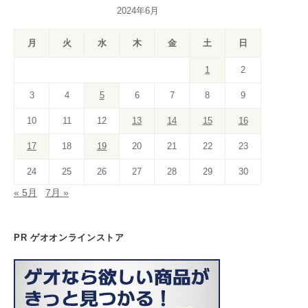
2024年6月
e
a
gr
o
e
e
er
T
T
b
d
a
k
st
dI
u
u
月
火
水
木
金
土
日
o
s
m
n
b
b
1
2
o
e
e
3
4
5
6
7
8
9
k
C
10
11
12
13
14
15
16
h
a
17
18
19
20
21
22
23
n
24
25
26
27
28
29
30
n
« 5月
7月 »
el
PR ゲオオンラインストア