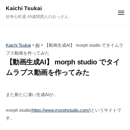
ュ
コ
ー
Kaichi Tsukai
ン
メ
好奇心旺盛 49歳関西人のおっさん
ニ
テ
ュ
ー
ン
ツ
へ
Kaichi Tsukai
>
AI
>
【動画生成AI】 morph studio でタイムラ
ス
プス動画を作ってみた
キ
【動画生成AI】 morph studio でタイ
ッ
ムラプス動画を作ってみた
プ
2
b
/
0
y
0
また新たに凄い生成AIが。
2
塚
件
4
井
の
morph studio(
https://www.morphstudio.com/
)というサイトで
年
海
コ
す。
6
地
メ
月
ン