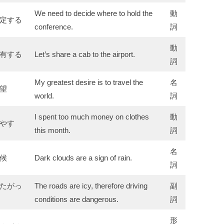
We need to decide where to hold the
動
定する
conference.
詞
動
有する
Let’s share a cab to the airport.
詞
My greatest desire is to travel the
名
望
world.
詞
I spent too much money on clothes
動
やす
this month.
詞
名
候
Dark clouds are a sign of rain.
詞
たがっ
The roads are icy, therefore driving
副
conditions are dangerous.
詞
形