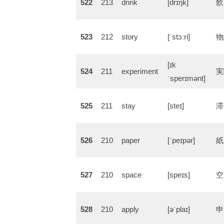
522
213
drink
[drɪŋk]
飲
523
212
story
[ˈstɔːri]
物
[ɪk
524
211
experiment
実
ˈsperɪmənt]
525
211
stay
[steɪ]
滞
526
210
paper
[ˈpeɪpər]
紙
527
210
space
[speɪs]
空
528
210
apply
[əˈplaɪ]
申