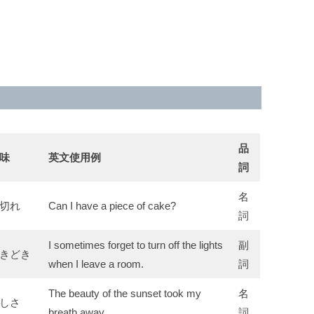
品
味
英文使用例
詞
名
切れ
Can I have a piece of cake?
詞
I sometimes forget to turn off the lights
副
きどき
when I leave a room.
詞
The beauty of the sunset took my
名
しさ
breath away.
詞