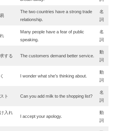
The two countries have a strong trade
名
易
relationship.
詞
Many people have a fear of public
名
れ
speaking.
詞
動
求する
The customers demand better service.
詞
動
く
I wonder what she’s thinking about.
詞
名
スト
Can you add milk to the shopping list?
詞
け入れ
動
I accept your apology.
詞