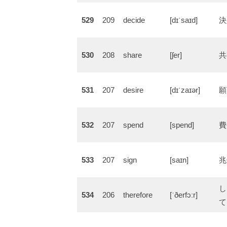
529
209
decide
[dɪˈsaɪd]
決
530
208
share
[ʃer]
共
531
207
desire
[dɪˈzaɪər]
願
532
207
spend
[spend]
費
533
207
sign
[saɪn]
兆
し
534
206
therefore
[ˈðerfɔːr]
て