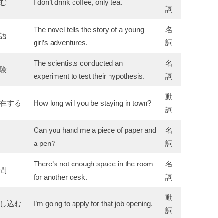
む
I don’t drink coffee, only tea.
詞
The novel tells the story of a young
名
語
girl’s adventures.
詞
The scientists conducted an
名
験
experiment to test their hypothesis.
詞
動
在する
How long will you be staying in town?
詞
Can you hand me a piece of paper and
名
a pen?
詞
There’s not enough space in the room
名
間
for another desk.
詞
動
し込む
I’m going to apply for that job opening.
詞