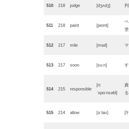
510
218
judge
[dʒʌdʒ]
判
ペ
511
218
paint
[peɪnt]
塗
512
217
mile
[maɪl]
マ
513
217
soon
[suːn]
す
[rɪ
責
514
215
responsible
ˈspɑːnsəbl]
る
515
214
allow
[əˈlaʊ]
許