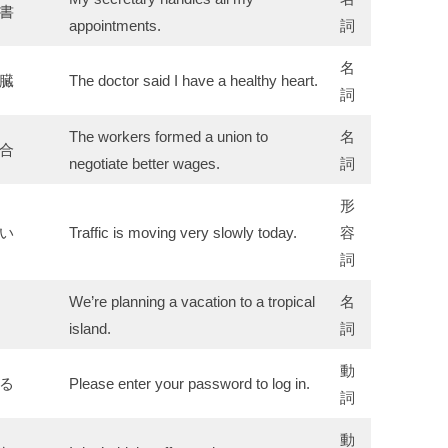
書
appointments.
詞
名
臓
The doctor said I have a healthy heart.
詞
The workers formed a union to
名
合
negotiate better wages.
詞
形
い
Traffic is moving very slowly today.
容
詞
We’re planning a vacation to a tropical
名
island.
詞
動
る
Please enter your password to log in.
詞
動