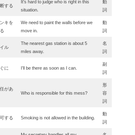
It’s hard to judge who is right in this
動
断する
situation.
詞
ンキを
We need to paint the walls before we
動
る
move in.
詞
The nearest gas station is about 5
名
イル
miles away.
詞
副
ぐに
I’ll be there as soon as I can.
詞
形
任があ
Who is responsible for this mess?
容
詞
動
可する
Smoking is not allowed in the building.
詞
My secretary handles all my
名