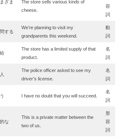
まざま
The store sells various kinds of
容
cheese.
詞
We’re planning to visit my
動
問する
grandparents this weekend.
詞
The store has a limited supply of that
名
給
product.
詞
The police officer asked to see my
名
人
driver’s license.
詞
名
う
I have no doubt that you will succeed.
詞
形
This is a private matter between the
的な
容
two of us.
詞