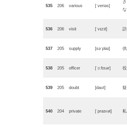
さ
535
206
various
[ˈveriəs]
な
536
206
visit
[ˈvɪzɪt]
訪
537
205
supply
[səˈplaɪ]
供
538
205
officer
[ˈɔːfɪsər]
役
539
205
doubt
[daʊt]
疑
540
204
private
[ˈpraɪvət]
私