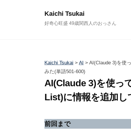
コ
ン
Kaichi Tsukai
テ
好奇心旺盛 49歳関西人のおっさん
ン
ツ
へ
ス
Kaichi Tsukai
>
AI
>
AI(Claude 3)を
キ
みた(単語501-600)
ッ
AI(Claude 3)を使って
プ
List)に情報を追加して
2
b
/
0
y
1
前回まで
2
塚
件