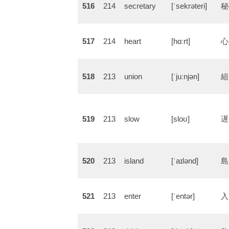
516
214
secretary
[ˈsekrəteri]
秘
517
214
heart
[hɑːrt]
心
518
213
union
[ˈjuːnjən]
組
519
213
slow
[sloʊ]
遅
520
213
island
[ˈaɪlənd]
島
521
213
enter
[ˈentər]
入