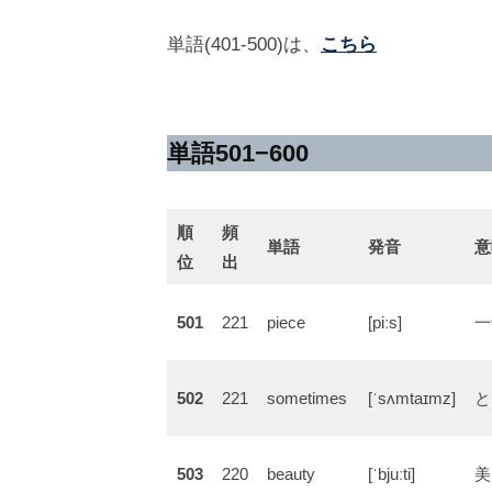
4
井
の
単語(401-500)は、
こちら
年
海
コ
4
地
メ
月
ン
2
ト
単語501−600
1
日
順
頻
単語
発音
意
位
出
501
221
piece
[piːs]
一
502
221
sometimes
[ˈsʌmtaɪmz]
と
503
220
beauty
[ˈbjuːti]
美