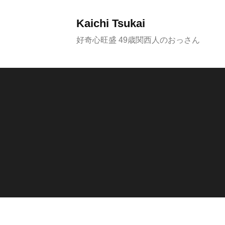
コ
ン
Kaichi Tsukai
テ
好奇心旺盛 49歳関西人のおっさん
ン
ツ
へ
ス
キ
ッ
プ