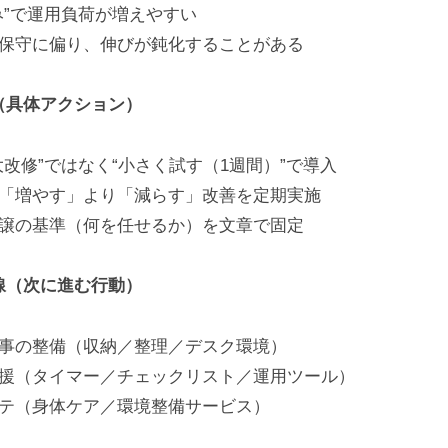
み”で運用負荷が増えやすい
保守に偏り、伸びが鈍化することがある
（具体アクション）
大改修”ではなく“小さく試す（1週間）”で導入
「増やす」より「減らす」改善を定期実施
譲の基準（何を任せるか）を文章で固定
線（次に進む行動）
事の整備（収納／整理／デスク環境）
援（タイマー／チェックリスト／運用ツール）
テ（身体ケア／環境整備サービス）