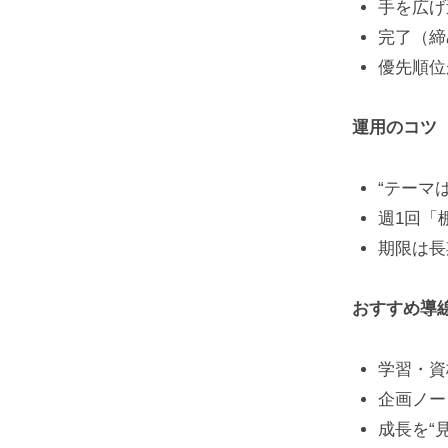
手を広げ
解
完了（締
き
優先順位
一
運用のコツ
覧
“テーマ
2026
by
週1回「
年
塚
期限は長
2
井
月
海
おすすめ導
16
地
日
学習・資
企画ノー
成長を“