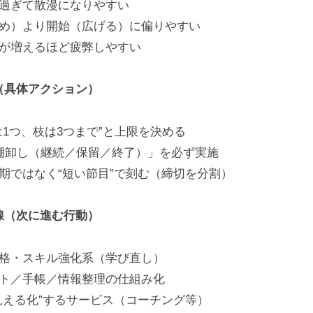
過ぎて散漫になりやすい
め）より開始（広げる）に偏りやすい
が増えるほど疲弊しやすい
（具体アクション）
は1つ、枝は3つまで”と上限を決める
棚卸し（継続／保留／終了）」を必ず実施
期ではなく“短い節目”で刻む（締切を分割）
線（次に進む行動）
格・スキル強化系（学び直し）
ト／手帳／情報整理の仕組み化
見える化”するサービス（コーチング等）