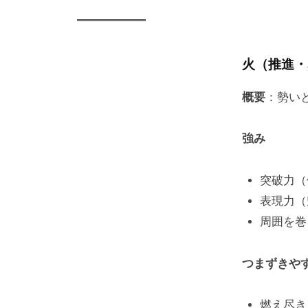
火（推進・
概要
：勢い
強み
突破力（
表現力（
周囲を巻
つまずきや
燃え尽き