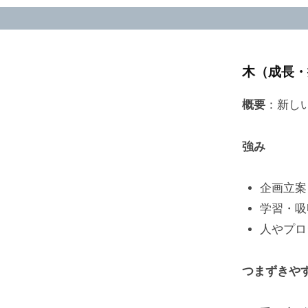
属
性
木（成長・
診
概要
：新し
断：
強み
結
果
企画立案
学習・吸
の
人やプロ
読
つまずきや
み