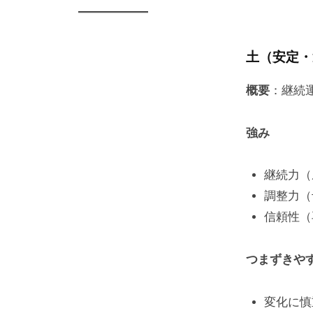
土（安定・
概要
：継続
強み
継続力（
調整力（
信頼性（
つまずきや
変化に慎