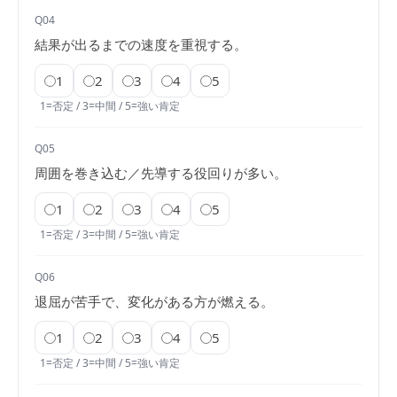
Q04
結果が出るまでの速度を重視する。
1
2
3
4
5
1=否定 / 3=中間 / 5=強い肯定
Q05
周囲を巻き込む／先導する役回りが多い。
1
2
3
4
5
1=否定 / 3=中間 / 5=強い肯定
Q06
退屈が苦手で、変化がある方が燃える。
1
2
3
4
5
1=否定 / 3=中間 / 5=強い肯定