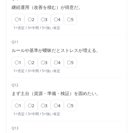
継続運用（改善を積む）が得意だ。
1
2
3
4
5
1=否定 / 3=中間 / 5=強い肯定
Q11
ルールや基準が曖昧だとストレスが増える。
1
2
3
4
5
1=否定 / 3=中間 / 5=強い肯定
Q12
まず土台（資源・準備・検証）を固めたい。
1
2
3
4
5
1=否定 / 3=中間 / 5=強い肯定
Q13