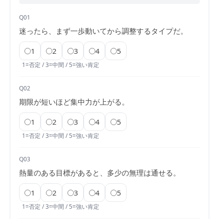
属
Q01
性
迷ったら、まず一歩動いてから調整するタイプだ。
は
1
2
3
4
5
2026
by
1=否定 / 3=中間 / 5=強い肯定
年
塚
2
井
Q02
月
海
期限が短いほど集中力が上がる。
16
地
日
1
2
3
4
5
1=否定 / 3=中間 / 5=強い肯定
Q03
熱量のある目標があると、多少の無理は通せる。
1
2
3
4
5
1=否定 / 3=中間 / 5=強い肯定