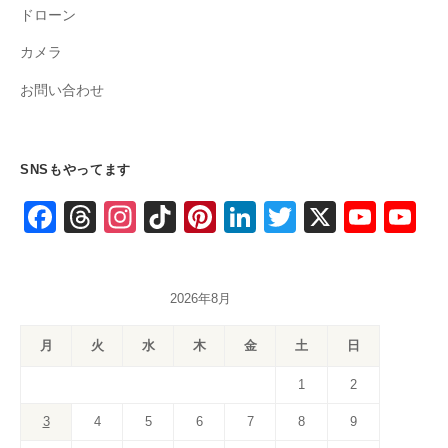
ドローン
カメラ
お問い合わせ
SNSもやってます
F
T
In
Ti
Pi
Li
T
X
Y
Y
a
hr
st
k
nt
n
wi
o
o
c
e
a
T
er
k
tt
u
u
2026年8月
e
a
gr
o
e
e
er
T
T
b
d
a
k
st
dI
u
u
月
火
水
木
金
土
日
o
s
m
n
b
b
1
2
o
e
e
3
4
5
6
7
8
9
k
C