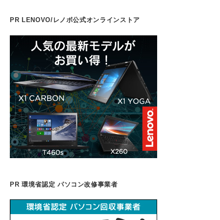
b
dI
d
t
d
st
a
o
n
s
o
m
PR LENOVO/レノボ公式オンラインストア
o
n
k
PR 環境省認定 パソコン改修事業者