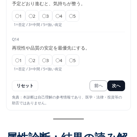
予定どおり進むと、気持ちが整う。
1
2
3
4
5
1=否定 / 3=中間 / 5=強い肯定
Q14
再現性や品質の安定を最優先にする。
1
2
3
4
5
1=否定 / 3=中間 / 5=強い肯定
リセット
前へ
次へ
免責：本診断は自己理解の参考情報であり、医学・法律・投資等の
助言ではありません。