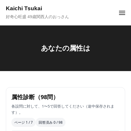
ュ
コ
ー
Kaichi Tsukai
ン
メ
好奇心旺盛 49歳関西人のおっさん
ニ
テ
ュ
ー
ン
ツ
へ
あなたの属性は
ス
キ
ッ
プ
あ
属性診断（98問）
な
各設問に対して、1〜5で回答してください（途中保存されま
た
す）。
の
ページ 1 / 7
回答済み 0 / 98