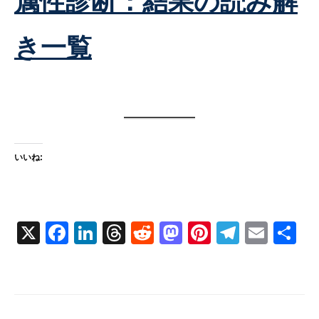
属性診断：結果の読み解
き一覧
いいね:
X
F
Li
T
R
M
Pi
T
E
共
a
n
hr
e
a
nt
el
m
有
c
k
e
d
st
er
e
ail
e
e
a
di
o
e
gr