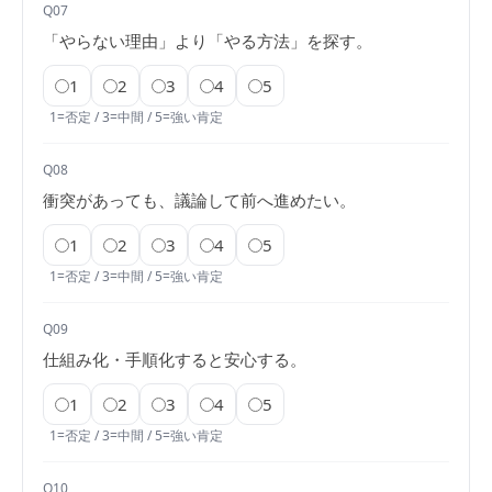
Q07
「やらない理由」より「やる方法」を探す。
1
2
3
4
5
1=否定 / 3=中間 / 5=強い肯定
Q08
衝突があっても、議論して前へ進めたい。
1
2
3
4
5
1=否定 / 3=中間 / 5=強い肯定
Q09
仕組み化・手順化すると安心する。
1
2
3
4
5
1=否定 / 3=中間 / 5=強い肯定
Q10