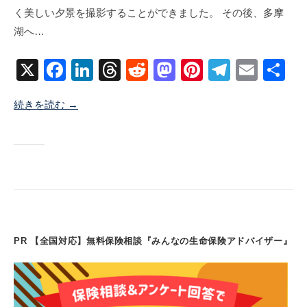
く美しい夕景を撮影することができました。 その後、多摩
6
地
湖へ…
月
9
X
F
Li
T
R
M
Pi
T
E
共
日
a
n
hr
e
a
nt
el
m
有
続きを読む →
c
k
e
d
st
er
e
ail
e
e
a
di
o
e
gr
b
dI
d
t
d
st
a
o
n
s
o
m
o
n
k
PR 【全国対応】無料保険相談『みんなの生命保険アドバイザー』