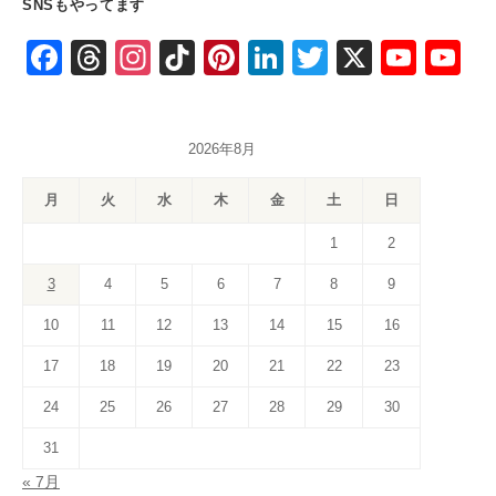
SNSもやってます
F
T
In
Ti
Pi
Li
T
X
Y
Y
a
hr
st
k
nt
n
wi
o
o
c
e
a
T
er
k
tt
u
u
2026年8月
e
a
gr
o
e
e
er
T
T
b
d
a
k
st
dI
u
u
月
火
水
木
金
土
日
o
s
m
n
b
b
1
2
o
e
e
3
4
5
6
7
8
9
k
C
10
11
12
13
14
15
16
h
a
17
18
19
20
21
22
23
n
24
25
26
27
28
29
30
n
31
el
« 7月