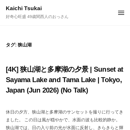
ュ
コ
ー
Kaichi Tsukai
ン
メ
好奇心旺盛 49歳関西人のおっさん
ニ
テ
ュ
ー
ン
ツ
へ
タグ:
狭山湖
ス
キ
ッ
[4K] 狭山湖と多摩湖の夕景 | Sunset at
プ
Sayama Lake and Tama Lake | Tokyo,
Japan (Jun 2026) (No Talk)
2
b
0
y
休日の夕方、狭山湖と多摩湖のサンセットを撮りに行ってき
2
塚
ました。 この日は風が穏やかで、水面の波も比較的静か。
6
井
狭山湖では、日の入り前の光が水面に反射し、きらきらと輝
年
海